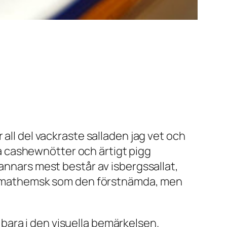
all del vackraste salladen jag vet och
iga cashewnötter och ärtigt pigg
 annars mest består av isbergssallat,
 klimathemsk som den förstnämda, men
e bara i den visuella bemärkelsen.