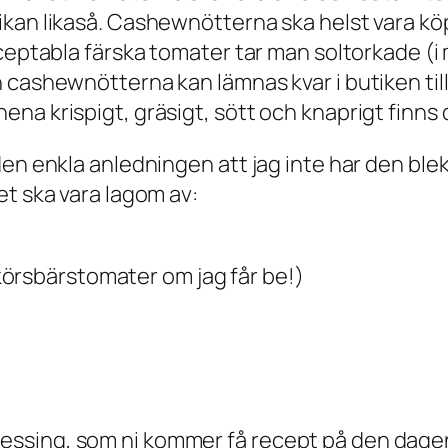
ikan likaså. Cashewnötterna ska helst vara k
cceptabla färska tomater tar man soltorkade 
 cashewnötterna kan lämnas kvar i butiken till
a krispigt, gräsigt, sött och knaprigt finns d
den enkla anledningen att jag inte har den ble
et ska vara lagom av:
örsbärstomater om jag får be!)
sing, som ni kommer få recept på den dagen j