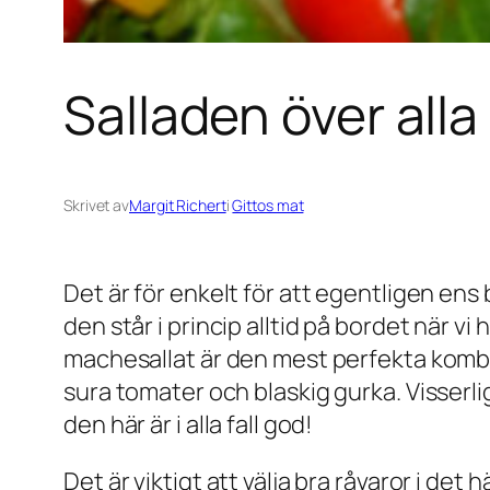
Salladen över alla
Skrivet av
Margit Richert
i
Gittos mat
Det är för enkelt för att egentligen ens
den står i princip alltid på bordet när v
machesallat är den mest perfekta kombo 
sura tomater och blaskig gurka. Visser
den här är i alla fall god!
Det är viktigt att välja bra råvaror i de