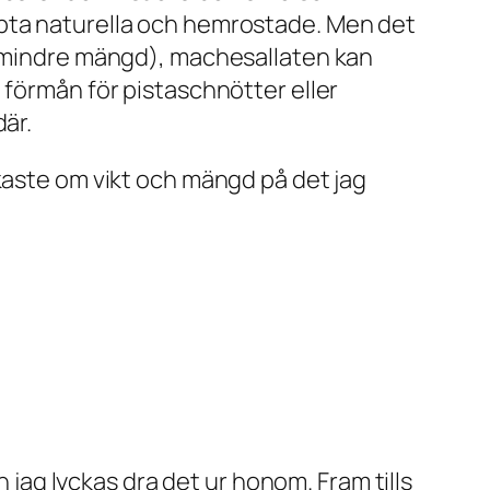
öpta naturella och hemrostade. Men det
(i mindre mängd), machesallaten kan
 förmån för pistaschnötter eller
är.
kaste om vikt och mängd på det jag
ag lyckas dra det ur honom. Fram tills