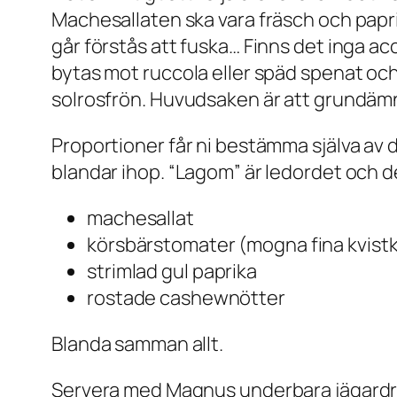
Machesallaten ska vara fräsch och papr
går förstås att fuska… Finns det inga a
bytas mot ruccola eller späd spenat och
solrosfrön. Huvudsaken är att grundämnen
Proportioner får ni bestämma själva av 
blandar ihop. “Lagom” är ledordet och d
machesallat
körsbärstomater (mogna fina kvistk
strimlad gul paprika
rostade cashewnötter
Blanda samman allt.
Servera med Magnus underbara jägardres