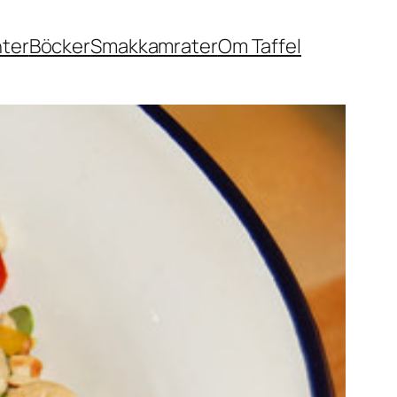
nter
Böcker
Smakkamrater
Om Taffel