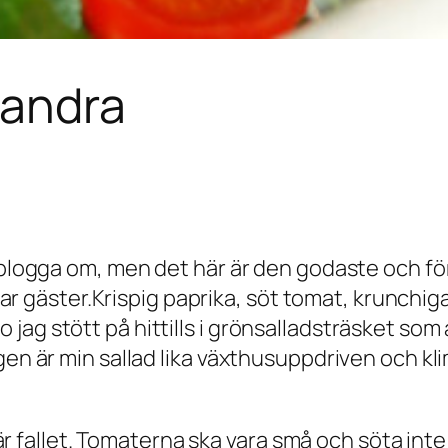
 andra
 blogga om, men det här är den godaste och för 
i har gäster.Krispig paprika, söt tomat, krunch
jag stött på hittills i grönsalladsträsket som
ligen är min sallad lika växthusuppdriven och
t här fallet. Tomaterna ska vara små och söta int