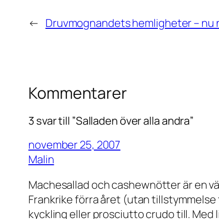
←
Druvmognandets hemligheter – nu 
Kommentarer
3 svar till ”Salladen över alla andra”
november 25, 2007
Malin
Machesallad och cashewnötter är en v
Frankrike förra året (utan tillstymmelse 
kyckling eller prosciutto crudo till. Med