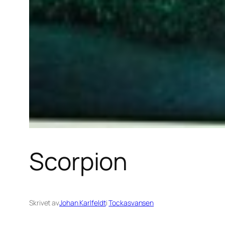
Scorpion
Skrivet av
Johan Karlfeldt
i
Tockasvansen