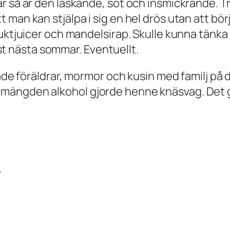
r så är den läskande, söt och insmickrande. T
 man kan stjälpa i sig en hel drös utan att bö
uktjuicer och mandelsirap. Skulle kunna tänka 
test nästa sommar. Eventuellt.
både föräldrar, mormor och kusin med familj på 
mängden alkohol gjorde henne knäsvag. Det g
.