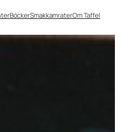
nter
Böcker
Smakkamrater
Om Taffel