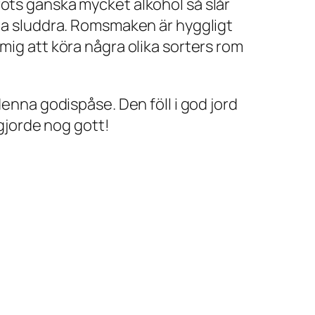
rots ganska mycket alkohol så slår
rja sluddra. Romsmaken är hyggligt
mig att köra några olika sorters rom
denna godispåse. Den föll i god jord
jorde nog gott!