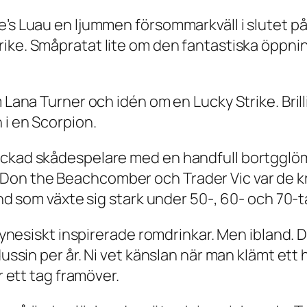
’s Luau en ljummen försommarkväll i slutet på 
trike. Småpratat lite om den fantastiska öppn
m Lana Turner och idén om en Lucky Strike. Bri
 i en
Scorpion
.
ckad skådespelare med en handfull bortgglömda
Don the Beachcomber och Trader Vic var de k
end som växte sig stark under 50-, 60- och 70-t
polynesiskt inspirerade romdrinkar. Men ibland.
dussin per år. Ni vet känslan när man klämt ett 
r ett tag framöver.