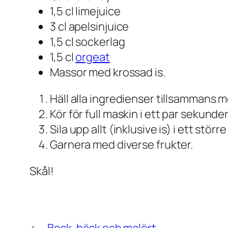
1,5 cl limejuice
3 cl apelsinjuice
1,5 cl sockerlag
1,5 cl
orgeat
Massor med krossad is.
Häll alla ingredienser tillsammans me
Kör för full maskin i ett par sekunder
Sila upp allt (inklusive is) i ett störr
Garnera med diverse frukter.
Skål!
←
Besk, bäsk och malört