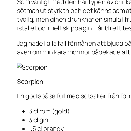
Som vanligt med den här typen av drinka
sötman ut styrkan och det känns som att
tydlig, men ginen drunknar en smula i fr
istället och helt skippa gin. Får bli ett 
Jag hade i alla fall förmånen att bjuda 
även om min kära mormor påpekade att 
Scorpion
En godispåse full med sötsaker från förr
3 cl rom (gold)
3 cl gin
1,5 cl brandy