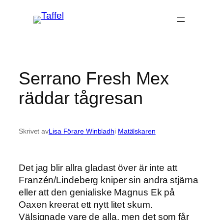
Hoppa
till
innehåll
Serrano Fresh Mex
räddar tågresan
Skrivet av
Lisa Förare Winbladh
i
Matälskaren
Det jag blir allra gladast över är inte att
Franzén/Lindeberg kniper sin andra stjärna
eller att den genialiske Magnus Ek på
Oaxen kreerat ett nytt litet skum.
Välsignade vare de alla, men det som får