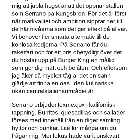
mig att jubla högst är att det öppnar ställen
som Serrano på Kungsbron. För det är först
när matkvalitet och ambition sipprar ner till
de här nivåerna som det ger effekt på allvar.
Vi behöver fler smarta alternativ till de
könlösa kedjorna. På Serrano får du i
raketfart och för ett pris obetydligt över det
du hostar upp på Burger King en måltid
som gör dig mätt och belåten. Och eftersom
jag åker så mycket tåg är det en sann
glädje att finna en oas i den kulinariska
öken centralstationsområdet är.
Serrano erbjuder texmexjox i kalifornisk
tappning. Burritos, quesadillas och sallader
förses med innehåll från en diger samling
byttor och bunkar. Lite för många om du
frågar mig. Mer fokus hade varit önskvärt.