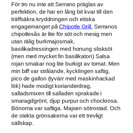
För tro nu inte att Serrano präglas av
perfektion, de har en lång bit kvar till den
träffsäkra kryddningen och etiska
engagemanget på
Chipotle Grill.
Serranos
chipotlesås är lite för söt och mesig men
utan rälig burkmajosmak,
basilikadressingen med honung slisksöt
(men med mycket fin basilikaton) Salsa
rojan smakar nog lite burkigt av tomat. Men
min biff var strålande, kycklingen saftig,
pico de gallon (tyvärr med maskinhackad
lök) hade modigt korianderdrag,
salladsmixen till salladen sprakade i
smaragdgrönt, djup purpur och chockrosa.
Bönorna var saftiga. Majsen sötrostad. Och
de stekta grönsakerna var ett trevligt
sällskap.