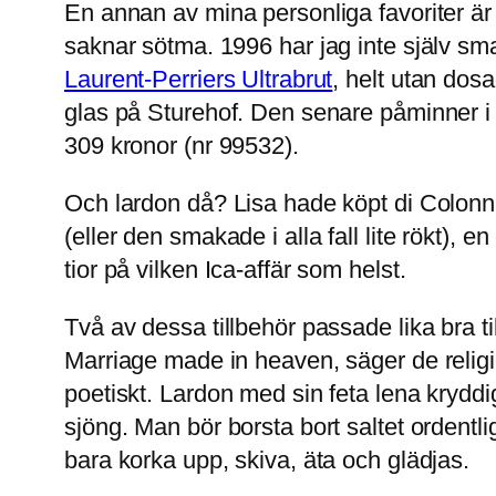
En annan av mina personliga favoriter ä
saknar sötma. 1996 har jag inte själv s
Laurent-Perriers Ultrabrut
, helt utan dosa
glas på Sturehof. Den senare påminner i 
309 kronor (nr 99532).
Och lardon då? Lisa hade köpt di Colonna
(eller den smakade i alla fall lite rökt)
tior på vilken Ica-affär som helst.
Två av dessa tillbehör passade lika bra till
Marriage made in heaven, säger de religiö
poetiskt. Lardon med sin feta lena kryddi
sjöng. Man bör borsta bort saltet orde
bara korka upp, skiva, äta och glädjas.