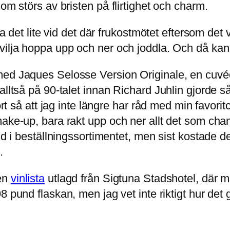
om störs av bristen på flirtighet och charm.
lja det lite vid det där frukostmötet eftersom de
vilja hoppa upp och ner och joddla. Och då kan 
ed Jaques Selosse Version Originale, en cuvée 
lltså på 90-talet innan Richard Juhlin gjorde så
gjort så att jag inte längre har råd med min fav
make-up, bara rakt upp och ner allt det som cha
and i beställningssortimentet, men sist kostade 
.
 en
vinlista
utlagd från Sigtuna Stadshotel, där man
98 pund flaskan, men jag vet inte riktigt hur de