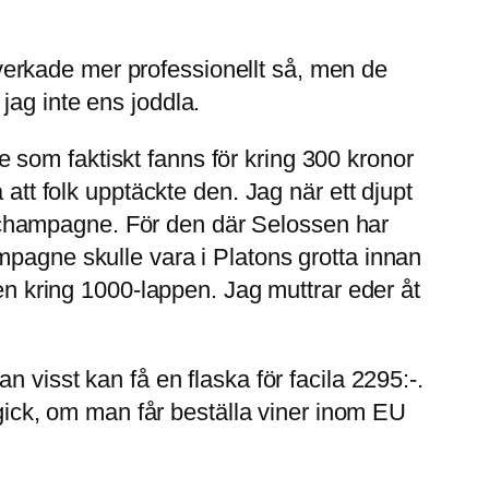
t verkade mer professionellt så, men de
jag inte ens joddla.
som faktiskt fanns för kring 300 kronor
 att folk upptäckte den. Jag när ett djupt
oritchampagne. För den där Selossen har
mpagne skulle vara i Platons grotta innan
den kring 1000-lappen. Jag muttrar eder åt
 visst kan få en flaska för facila 2295:-.
t gick, om man får beställa viner inom EU