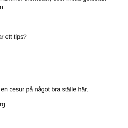
n.
 ett tips?
 en cesur på något bra ställe här.
rg.