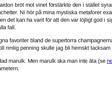
lardon bröt mot vinet förstärkte den i stället s
hetter. Ni hör på mina mystiska metaforer exakt 
en det kan ha varit för att den var löjligt god i s
la fall.
na favoriter bland de supertorra champagnerna.
ill rimlig penning skulle jag bli hemskt tacksam f
indad marulk. Men marulk ska man inte äta (se
n
ametern.