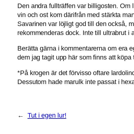
Den andra fullträffen var billigosten. Om 
vin och ost kom därifrån med stärkta manc
Savarinen var löjligt god till den också, m
rekommenderas dock. Inte till ultrabrut i al
Berätta gärna i kommentarerna om era eg
dem jag tagit upp här som finns att köpa t
*På krogen är det förvisso oftare lardol
Dessutom hade marulk inte passat i hex
←
Tut i egen lur!