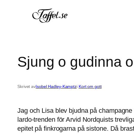
Hoppa
till
innehåll
Sjung o gudinna o
Skrivet av
Isobel Hadley-Kamptz
i
Kort om gott
Jag och Lisa blev bjudna på champagne til
lardo-trenden för Arvid Nordquists trevlig
epitet på finkrogarna på sistone. Då bra