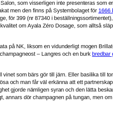
r Salon, som visserligen inte presenteras som 
makat men den finns på Systembolaget för
1666 
ge, för 399 (
nr 87340 i beställningssortimentet),
kvalitet om Ayala Zéro Dosage, som alltså släpp
ta på NK, liksom en vidunderligt mogen Brillat
, en champagneost – Langres och en burk
bredbar 
 vinet som bärs gör till järn. Eller basilika till t
sa och man får väl erkänna att ett partnerskap i
ghet gjorde nämligen syran och den lätta beskan 
ntligt, annars dör champagnen på tungan, men 