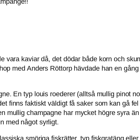
ampange!!
 vara kaviar då, det dödar både korn och skumpa.
 ihop med Anders Röttorp hävdade han en gång at
e. En typ louis roederer (alltså mullig pinot noi
 finns faktiskt väldigt få saker som kan gå fel
en mullig champagne har mycket högre syra än n
n med något syrligt.
assiska smöriga fiskrätter, typ fiskgratäng elle