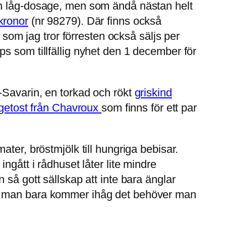
en låg-dosage, men som ändå nästan helt
kronor
(
nr 98279). Där finns också
 som jag tror förresten också säljs per
s som tillfällig nyhet den 1 december för
-Savarin, en torkad och rökt
griskind
getost från Chavroux
som finns för ett par
omater, bröstmjölk till hungriga bebisar.
ngått i rådhuset låter lite mindre
så gott sällskap att inte bara änglar
om man bara kommer ihåg det behöver man