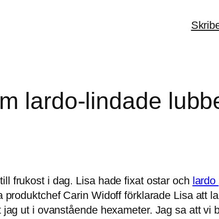
Skrib
m lardo-lindade lubbe
l frukost i dag. Lisa hade fixat ostar och
lardo
a produktchef Carin Widoff förklarade Lisa att l
st jag ut i ovanstående hexameter. Jag sa att v