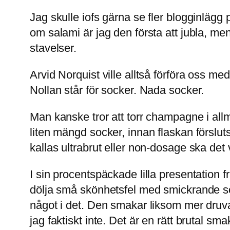
Jag skulle iofs gärna se fler blogginläg
om salami är jag den första att jubla, me
stavelser.
Arvid Norquist ville alltså förföra oss 
Nollan står för socker. Nada socker.
Man kanske tror att torr champagne i allm
liten mängd socker, innan flaskan förslut
kallas ultrabrut eller non-dosage ska det
I sin procentspäckade lilla presentation f
dölja små skönhetsfel med smickrande s
något i det. Den smakar liksom mer druva.
jag faktiskt inte. Det är en rätt brutal sm