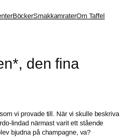
enter
Böcker
Smakkamrater
Om Taffel
n*, den fina
som vi provade till. När vi skulle beskriva
ardo-lindad närmast varit ett stående
i blev bjudna på champagne, va?