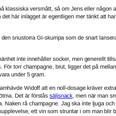
g på klassiska versmått, så om Jens eller någon
n det här inlägget är egentligen mer tänkt att h
med den snustorra GI-skumpa som de snart lanse
änhet inte innehåller socker, men generellt til
s. För torr champagne, brut, ligger det på mell
 vara under 5 gram.
ramhävde Widoff att en noll-dosage kräver extra 
ötma. Det är förstås
säljsnack
, men när man sm
 Naken rå champagne. Jag ska inte ljuga och säga
akupplevelse, ett vin som struntar i om man blir 