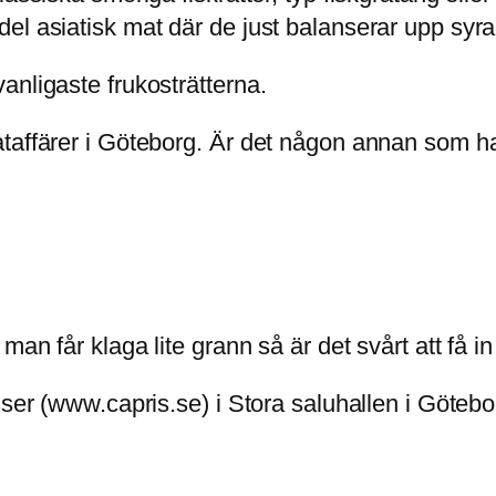
el asiatisk mat där de just balanserar upp syra
anligaste frukosträtterna.
taffärer i Göteborg. Är det någon annan som har
an får klaga lite grann så är det svårt att få in
sser (www.capris.se) i Stora saluhallen i Götebo