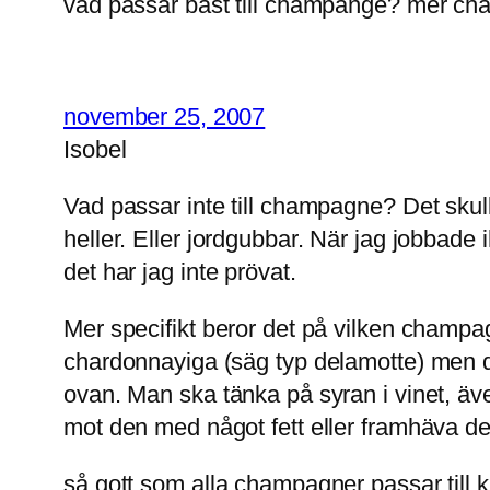
vad passar bäst till champange? mer ch
november 25, 2007
Isobel
Vad passar inte till champagne? Det skulle
heller. Eller jordgubbar. När jag jobbade
det har jag inte prövat.
Mer specifikt beror det på vilken champagn
chardonnayiga (säg typ delamotte) men det
ovan. Man ska tänka på syran i vinet, äv
mot den med något fett eller framhäva de
så gott som alla champagner passar till kl