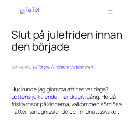
Hoppa
till
innehåll
Slut på julefriden innan
den började
Skrivet av
Lisa Förare Winbladh
i
Matälskaren
Hur kunde jag glömma att det var dags?
Lottens julkalender har dragit ig
ång. Hejdå
friska rosor på kinderna, välkommen sömlösa
nätter, tandgnisslande och midnattssvakor.