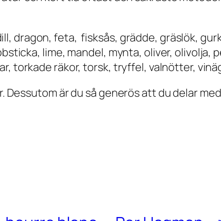
 dill, dragon, feta, fisksås, grädde, gräslök, gu
sticka, lime, mandel, mynta, oliver, olivolja, pe
 torkade räkor, torsk, tryffel, valnötter, vinä
éer. Dessutom är du så generös att du delar m