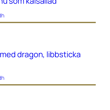
nu som kålsallad
dh
 med dragon, libbsticka
dh