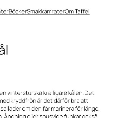
nter
Böcker
Smakkamrater
Om Taffel
ål
 vintersturska kralligare kålen. Det
ed kryddfrön är det därför bra att
 sallader om den får marinera för länge.
n. Ångning eller sousvide funkar också