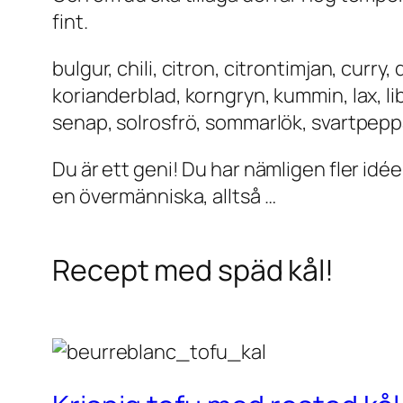
fint.
bulgur, chili, citron, citrontimjan, curry,
korianderblad, korngryn, kummin, lax, libb
senap, solrosfrö, sommarlök, svartpeppar,
Du är ett geni! Du har nämligen fler id
en övermänniska, alltså …
Recept med späd kål!