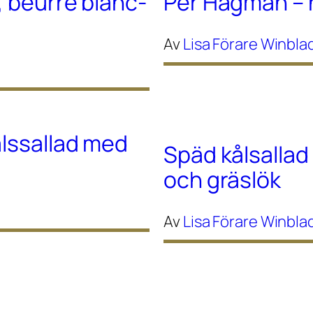
, beurre blanc-
Per Hagman – 
Av
Lisa Förare Winbla
ålssallad med
Späd kålsallad
och gräslök
Av
Lisa Förare Winbla