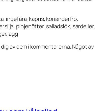
rka, ingefära, kapris, korianderfrö,
rsilja, pinjenötter, salladslök, sardeller,
ger, ägg
ed dig av dem i kommentarerna. Något av