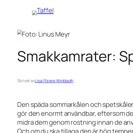
Hoppa
till
innehåll
Smakkamrater: Spä
Skrivet av
Lisa Förare Winbladh
Den späda sommarkålen och spetskålen ä
gör den enormt användbar, eftersom den 
midra dem genom rostning innan de använd
Och om du ska tillaga den är hög temper