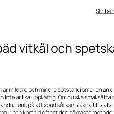
Skribe
d vitkål och spetsk
r mildare och mindre sötstark i smaken än den
inte är lika uppkäftig. Om du ska smaksätta m
s. Tänk på att späd kål kan slakna till slafs i
atur och kort tid oftast den säkraste metode