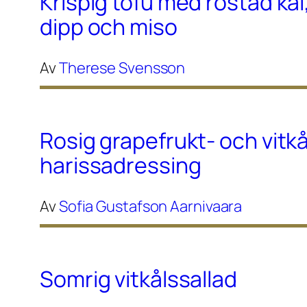
Krispig tofu med rostad kål
dipp och miso
Av
Therese Svensson
Rosig grapefrukt- och vitk
harissadressing
Av
Sofia Gustafson Aarnivaara
Somrig vitkålssallad