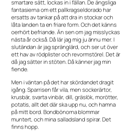
smartare sätt, lockas in i fällan. De ängsliga
fantasierna om ett pallkragseldorado har
ersatts av tankar på att dra in stockar och
låta landen ta en friare form. Och det känns
oerhört befriande. Än sen om jag misslyckas
nästa år också. Då lär jag mig ju ännu mer. I
slutändan är jag spränglärd, och ser ut över
ett hav av rödplister och revormstörel. Det är
då jag sätter in stöten. Då känner jag min
fiende.
Men i väntan på det har skördandet dragit
igång. Sparrisen får vila, men sockerärtor,
krusbär, svarta vinbär, dill, gräslök, morötter,
potatis, allt det där ska upp nu, och hamna
på mitt bord. Bondbönorna blommar
muntert, och mina salladsland spirar. Det
finns hopp.