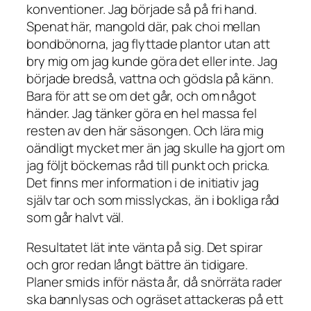
konventioner. Jag började så på fri hand.
Spenat här, mangold där, pak choi mellan
bondbönorna, jag flyttade plantor utan att
bry mig om jag kunde göra det eller inte. Jag
började bredså, vattna och gödsla på känn.
Bara för att se om det går, och om något
händer. Jag tänker göra en hel massa fel
resten av den här säsongen. Och lära mig
oändligt mycket mer än jag skulle ha gjort om
jag följt böckernas råd till punkt och pricka.
Det finns mer information i de initiativ jag
själv tar och som misslyckas, än i bokliga råd
som går halvt väl.
Resultatet lät inte vänta på sig. Det spirar
och gror redan långt bättre än tidigare.
Planer smids inför nästa år, då snörräta rader
ska bannlysas och ogräset attackeras på ett