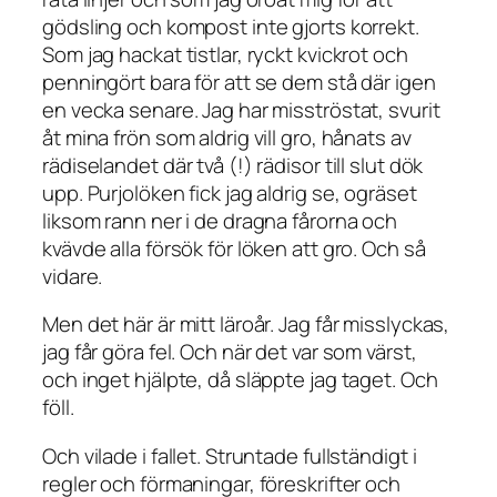
gödsling och kompost inte gjorts korrekt.
Som jag hackat tistlar, ryckt kvickrot och
penningört bara för att se dem stå där igen
en vecka senare. Jag har misströstat, svurit
åt mina frön som aldrig vill gro, hånats av
rädiselandet där två (!) rädisor till slut dök
upp. Purjolöken fick jag aldrig se, ogräset
liksom rann ner i de dragna fårorna och
kvävde alla försök för löken att gro. Och så
vidare.
Men det här är mitt läroår. Jag får misslyckas,
jag får göra fel. Och när det var som värst,
och inget hjälpte, då släppte jag taget. Och
föll.
Och vilade i fallet. Struntade fullständigt i
regler och förmaningar, föreskrifter och