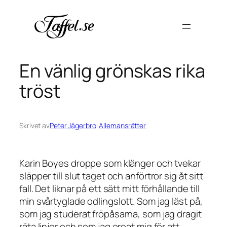
Hoppa
till
innehåll
En vänlig grönskas rika
tröst
Skrivet av
Peter Jägerbro
i
Allemansrätter
Karin Boyes droppe som klänger och tvekar
släpper till slut taget och anförtror sig åt sitt
fall. Det liknar på ett sätt mitt förhållande till
min svårtyglade odlingslott. Som jag läst på,
som jag studerat fröpåsarna, som jag dragit
räta linjer och som jag oroat mig för att