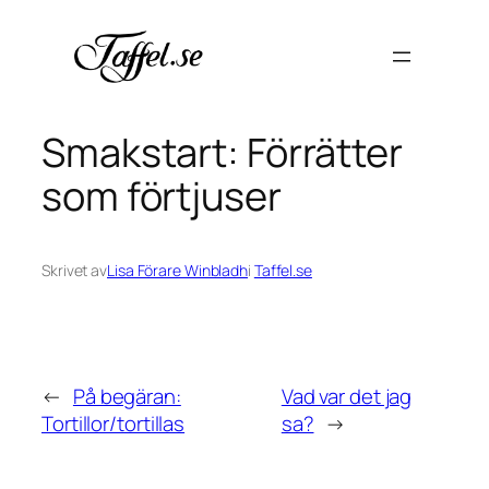
Hoppa
till
innehåll
Smakstart: Förrätter
som förtjuser
Skrivet av
Lisa Förare Winbladh
i
Taffel.se
←
På begäran:
Vad var det jag
Tortillor/tortillas
sa?
→