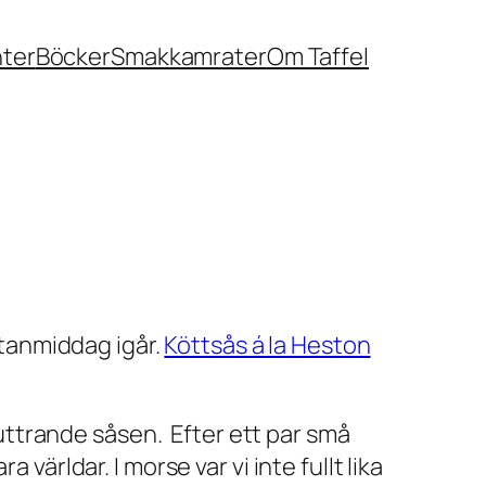
nter
Böcker
Smakkamrater
Om Taffel
tanmiddag igår.
Köttsås á la Heston
uttrande såsen. Efter ett par små
världar. I morse var vi inte fullt lika