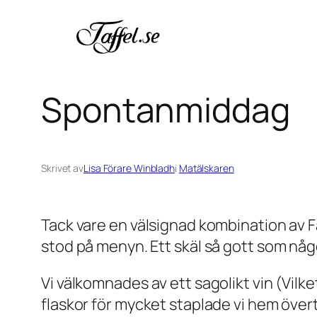
Hoppa
till
innehåll
Spontanmiddag
Skrivet av
Lisa Förare Winbladh
i
Matälskaren
Tack vare en välsignad kombination av
stod på menyn. Ett skäl så gott som någ
Vi välkomnades av ett sagolikt vin (Vilket
flaskor för mycket staplade vi hem övertyg