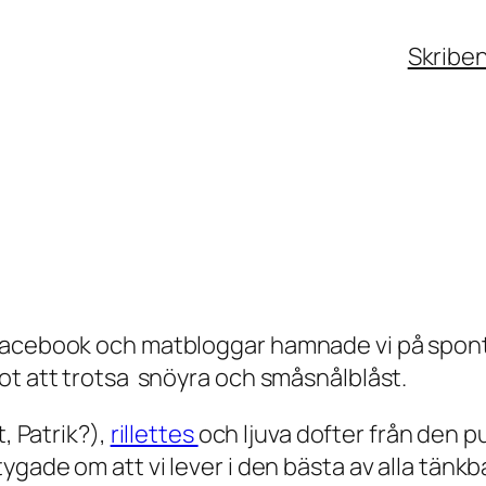
Skribe
 Facebook och matbloggar hamnade vi på spon
ot att trotsa snöyra och småsnålblåst.
, Patrik?),
rillettes
och ljuva dofter från den p
ade om att vi lever i den bästa av alla tänkbara 