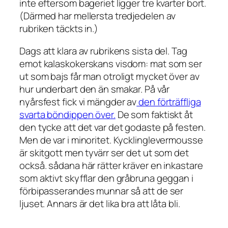
inte eftersom bageriet ligger tre kvarter bort.
(Därmed har mellersta tredjedelen av
rubriken täckts in.)
Dags att klara av rubrikens sista del. Tag
emot kalaskokerskans visdom: mat som ser
ut som bajs får man otroligt mycket över av
hur underbart den än smakar. På vår
nyårsfest fick vi mängder av
den förträffliga
svarta böndippen över.
De som faktiskt åt
den tycke att det var det godaste på festen.
Men de var i minoritet. Kycklinglevermousse
är skitgott men tyvärr ser det ut som det
också. sådana här rätter kräver en inkastare
som aktivt skyfflar den gråbruna geggan i
förbipasserandes munnar så att de ser
ljuset. Annars är det lika bra att låta bli.