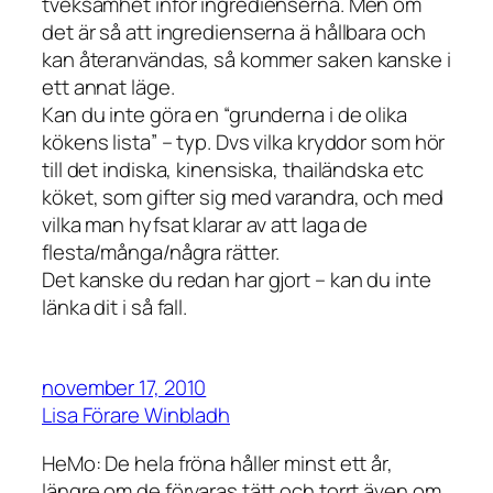
tveksamhet inför ingredienserna. Men om
det är så att ingredienserna ä hållbara och
kan återanvändas, så kommer saken kanske i
ett annat läge.
Kan du inte göra en “grunderna i de olika
kökens lista” – typ. Dvs vilka kryddor som hör
till det indiska, kinensiska, thailändska etc
köket, som gifter sig med varandra, och med
vilka man hyfsat klarar av att laga de
flesta/många/några rätter.
Det kanske du redan har gjort – kan du inte
länka dit i så fall.
november 17, 2010
Lisa Förare Winbladh
HeMo: De hela fröna håller minst ett år,
längre om de förvaras tätt och torrt även om