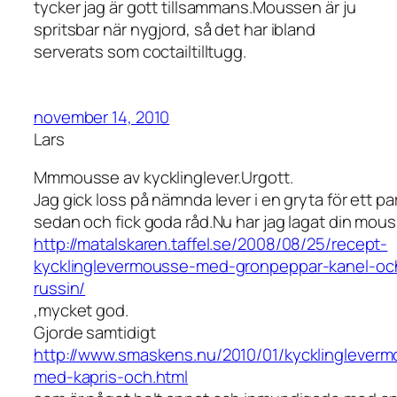
tycker jag är gott tillsammans.Moussen är ju
spritsbar när nygjord, så det har ibland
serverats som coctailtilltugg.
november 14, 2010
Lars
Mmmousse av kycklinglever.Urgott.
Jag gick loss på nämnda lever i en gryta för ett par
sedan och fick goda råd.Nu har jag lagat din mous
http://matalskaren.taffel.se/2008/08/25/recept-
kycklinglevermousse-med-gronpeppar-kanel-oc
russin/
,mycket god.
Gjorde samtidigt
http://www.smaskens.nu/2010/01/kycklinglever
med-kapris-och.html