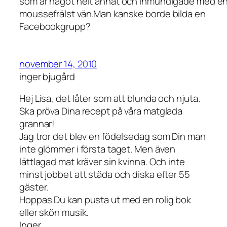
som är något helt annat och inmundigade med en t
moussefrälst vän.Man kanske borde bilda en
Facebookgrupp?
november 14, 2010
inger bjugård
Hej Lisa, det låter som att blunda och njuta.
Ska pröva Dina recept på våra matglada
grannar!
Jag tror det blev en födelsedag som Din man
inte glömmer i första taget. Men även
lättlagad mat kräver sin kvinna. Och inte
minst jobbet att städa och diska efter 55
gäster.
Hoppas Du kan pusta ut med en rolig bok
eller skön musik.
Inger