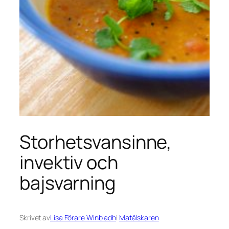
Storhetsvansinne,
invektiv och
bajsvarning
Skrivet av
Lisa Förare Winbladh
i
Matälskaren