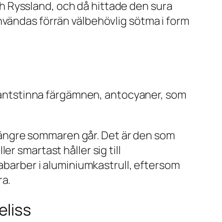
 Ryssland, och då hittade den sura
nvändas förrän välbehövlig sötma i form
xidantstinna färgämnen, antocyaner, som
u längre sommaren går. Det är den som
r smartast håller sig till
rabarber i aluminiumkastrull, eftersom
ra.
eliss