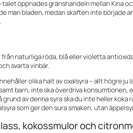
-talet öppnades gränshandeln mellan Kina och
gade man bladen, medan skaften inte började a
.
 från naturliga röda, blå eller violetta antio
och svarta vinbär.
nnehåller olika halt av oxalsyra – allt högre j
amt barn, inte ska överdriva konsumtionen, elle
å grund av denna syra ska du inte heller koka 
xalsyra som ger den sura smaken, utan äppelsy
glass, kokossmulor och citronm