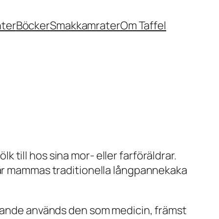
nter
Böcker
Smakkamrater
Om Taffel
till hos sina mor- eller farföräldrar.
e är mammas traditionella långpannekaka
farande används den som medicin, främst