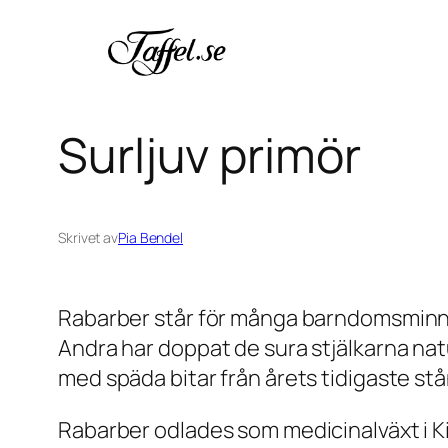
Hoppa
till
innehåll
Surljuv primör
Skrivet av
Pia Bendel
Rabarber står för många barndomsminnen. 
Andra har doppat de sura stjälkarna na
med späda bitar från årets tidigaste stå
Rabarber odlades som medicinalväxt i Ki