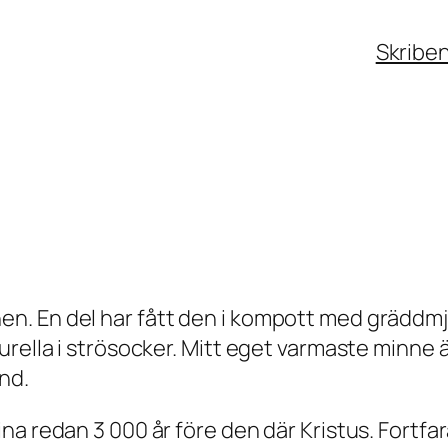
Skribe
En del har fått den i kompott med gräddmjölk 
turella i strösocker. Mitt eget varmaste minn
nd.
na redan 3 000 år före den där Kristus. Fort