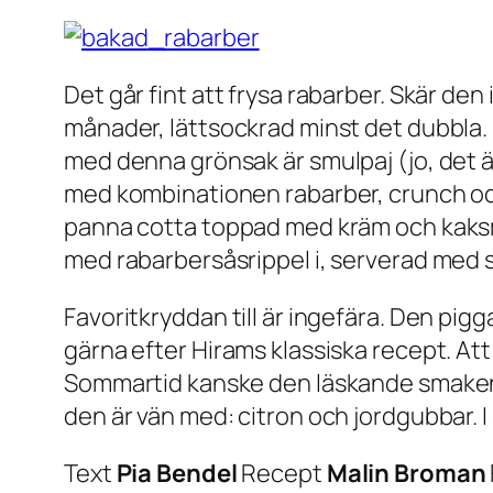
Det går fint att frysa rabarber. Skär den
månader, lättsockrad minst det dubbla
med denna grönsak är smulpaj (jo, det ä
med kombinationen rabarber, crunch och v
panna cotta toppad med kräm och kaksmu
med rabarbersåsrippel i, serverad med 
Favoritkryddan till är ingefära. Den pi
gärna efter Hirams klassiska recept. A
Sommartid kanske den läskande smaken l
den är vän med: citron och jordgubbar. I s
Text
Pia Bendel
Recept
Malin Broman