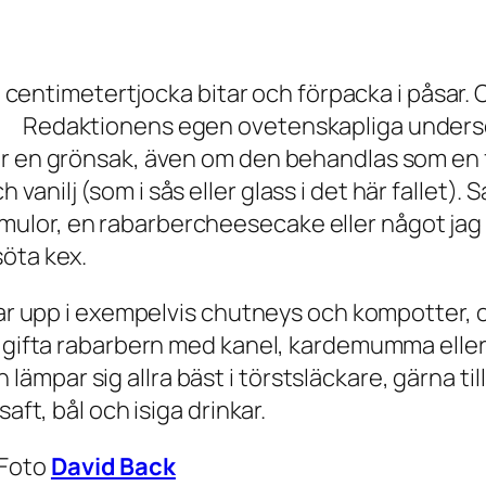
 i centimetertjocka bitar och förpacka i påsar.
. Redaktionens egen ovetenskapliga undersök
r en grönsak, även om den behandlas som en fru
anilj (som i sås eller glass i det här fallet).
lor, en rabarbercheesecake eller något jag al
söta kex.
ggar upp i exempelvis chutneys och kompotter, 
tt gifta rabarbern med kanel, kardemumma elle
ämpar sig allra bäst i törstsläckare, gärna 
aft, bål och isiga drinkar.
Foto
David Back