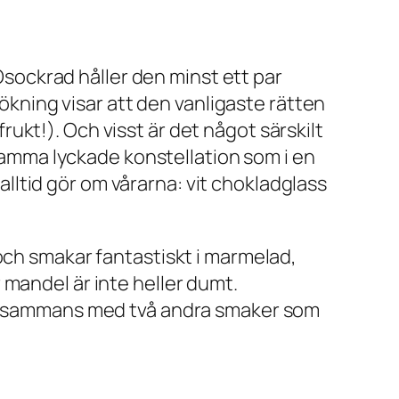
 Osockrad håller den minst ett par
ning visar att den vanligaste rätten
kt!). Och visst är det något särskilt
 Samma lyckade konstellation som i en
ltid gör om vårarna: vit chokladglass
och smakar fantastiskt i marmelad,
r mandel är inte heller dumt.
tillsammans med två andra smaker som