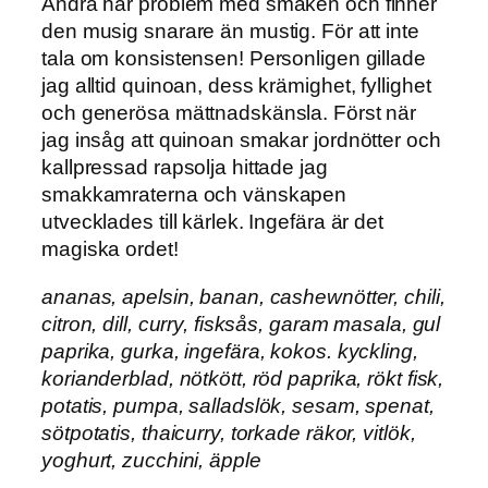
Andra har problem med smaken och finner
den musig snarare än mustig. För att inte
tala om konsistensen! Personligen gillade
jag alltid quinoan, dess krämighet, fyllighet
och generösa mättnadskänsla. Först när
jag insåg att quinoan smakar jordnötter och
kallpressad rapsolja hittade jag
smakkamraterna och vänskapen
utvecklades till kärlek. Ingefära är det
magiska ordet!
ananas, apelsin, banan, cashewnötter, chili,
citron, dill, curry, fisksås, garam masala, gul
paprika, gurka, ingefära, kokos. kyckling,
korianderblad, nötkött, röd paprika, rökt fisk,
potatis, pumpa, salladslök, sesam, spenat,
sötpotatis, thaicurry, torkade räkor, vitlök,
yoghurt, zucchini, äpple