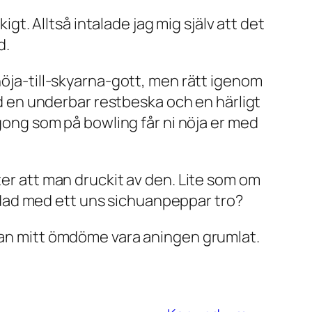
igt. Alltså intalade jag mig själv att det
d.
höja-till-skyarna-gott, men rätt igenom
med en underbar restbeska och en härligt
rgong som på bowling får ni nöja er med
ter att man druckit av den. Lite som om
dad med ett uns sichuanpeppar tro?
 kan mitt ömdöme vara aningen grumlat.