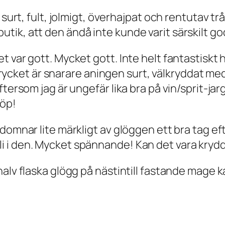
surt, fult, jolmigt, överhajpat och rentutav tråk
in butik, att den ändå inte kunde varit särskilt go
 var gott. Mycket gott. Inte helt fantastiskt 
 intrycket är snarare aningen surt, välkryddat 
ftersom jag är ungefär lika bra på vin/sprit-ja
Köp!
domnar lite märkligt av glöggen ett bra tag ef
i i den. Mycket spännande! Kan det vara kryd
halv flaska glögg på nästintill fastande mage