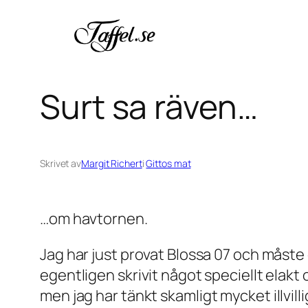
Hoppa
till
innehåll
Surt sa räven…
Skrivet av
Margit Richert
i
Gittos mat
…om havtornen.
Jag har just provat Blossa 07 och måste er
egentligen skrivit något speciellt elakt
men jag har
tänkt
skamligt mycket illvill