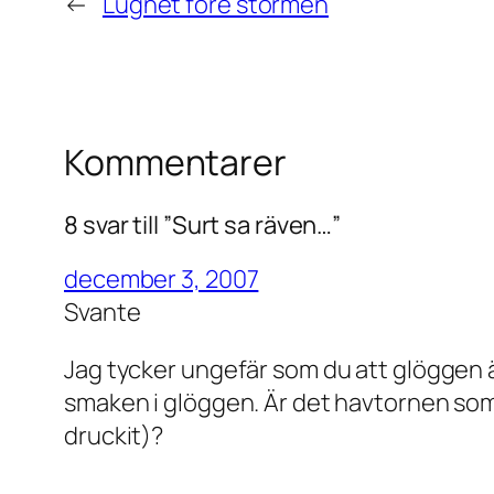
←
Lugnet före stormen
Kommentarer
8 svar till ”Surt sa räven…”
december 3, 2007
Svante
Jag tycker ungefär som du att glöggen är 
smaken i glöggen. Är det havtornen som 
druckit)?