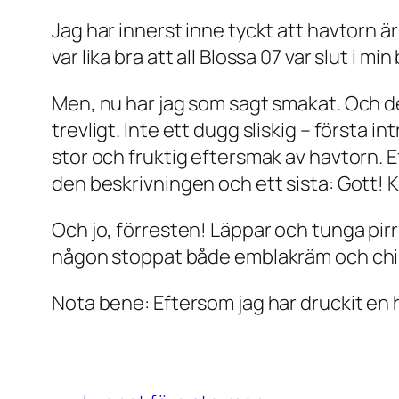
Jag har innerst inne tyckt att havtorn är 
var lika bra att all Blossa 07 var slut i m
Men, nu har jag som sagt smakat. Och det
trevligt. Inte ett dugg sliskig – första
stor och fruktig eftersmak av havtorn. E
den beskrivningen och ett sista: Gott! 
Och jo, förresten! Läppar och tunga pirr
någon stoppat både emblakräm och chil
Nota bene: Eftersom jag har druckit en 