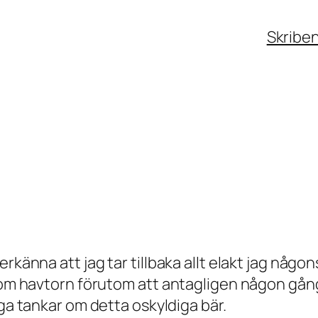
Skribe
känna att jag tar tillbaka allt elakt jag någons
 om havtorn förutom att antagligen någon gång 
iga tankar om detta oskyldiga bär.