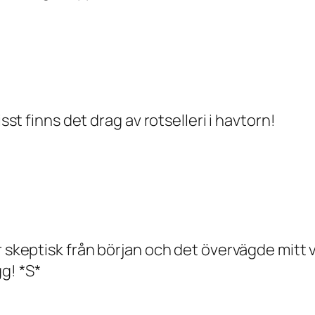
isst finns det drag av rotselleri i havtorn!
r skeptisk från början och det övervägde mitt 
g! *S*