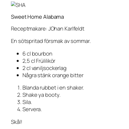
Sweet Home Alabama
Receptmakare: JOhan Karlfeldt
En sötspritad försmak av sommar.
6 cl bourbon
2,5 cl Frülilikör
2 cl vaniljsockerlag
Några stänk orange bitter
Blanda rubbet i en shaker.
Shake ya booty.
Sila.
Servera.
Skål!