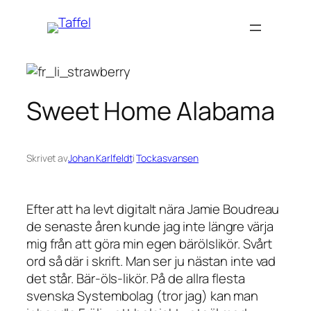
Hoppa
till
innehåll
Sweet Home Alabama
Skrivet av
Johan Karlfeldt
i
Tockasvansen
Efter att ha levt digitalt nära Jamie Boudreau
de senaste åren kunde jag inte längre värja
mig från att göra min egen bärölslikör. Svårt
ord så där i skrift. Man ser ju nästan inte vad
det står. Bär-öls-likör. På de allra flesta
svenska Systembolag (tror jag) kan man