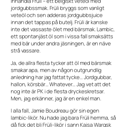
inhandla Früli – ett belgiskt veteöl med
jordgubbssmak. Früli bryggs som vanligt
veteöl och sen adderas jordgubbsjuice
innan det tappas på butelj. Früli är kanske
inte det vassaste ölet med bärsmak. Lambic,
ett spontanjäst öl som i vissa fall smaksätts
med bär under andra jäsningen, är en näve
strå vassare.
Ja, de allra flesta tycker att öl med bärsmak
smakar apa, men av någon outgrundlig
anledning har jag fattat tycke… Jordgubbar,
hallon, körsbär… Whatever… Jag vet att det
nog inte är PK i de flesta dryckeskretsar.
Men, jag erkänner, jag är en enkel man.
I alla fall, Jamie Boudreau gör sin egen
lambic-likör. Nu hade jag bara Früli hemma, så
då fick det bli Früli-likör i sann Kajsa Wargsk