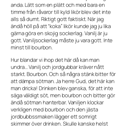
anda. Lätt som en plätt och med bara en
timme från råvaror till kyld likör blev det inte
alls så dumt. Riktigt gott faktiskt. När jag
ändå höll på att “koka” likör kunde jag ju lika
gärna göra en skojig sockerlag. Vanilj är ju
gott. Vaniljsockerlag måste ju vara gott. Inte
minst till bourbon.
Hur blandar vi ihop det här då kan man
undra… Vanilj och jordgubbar kräver nått
starkt. Bourbon. Och så några stänk bitter för
att dämpa sötman. Ja herre Gud, det här kan
man dricka! Drinken blev ganska, för att inte
säga väldigt söt, men bourbon och bitter gör
ändå sötman hanterbar. Vaniljen klockar
verkligen med bourbon och den jästa
jordbubbssmaken lägger ett somrigt
skimmer över drinken. Skulle kanske helst