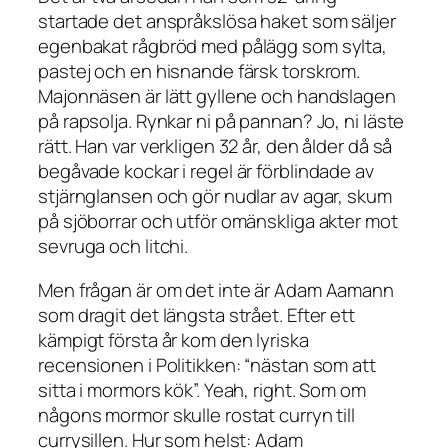
startade det anspråkslösa haket som säljer
egenbakat rågbröd med pålägg som sylta,
pastej och en hisnande färsk torskrom.
Majonnäsen är lätt gyllene och handslagen
på rapsolja. Rynkar ni på pannan? Jo, ni läste
rätt. Han var verkligen 32 år, den ålder då så
begåvade kockar i regel är förblindade av
stjärnglansen och gör nudlar av agar, skum
på sjöborrar och utför omänskliga akter mot
sevruga och litchi.
Men frågan är om det inte är Adam Aamann
som dragit det längsta strået. Efter ett
kämpigt första år kom den lyriska
recensionen i Politikken: “nästan som att
sitta i mormors kök”. Yeah, right. Som om
någons mormor skulle rostat curryn till
currysillen. Hur som helst: Adam