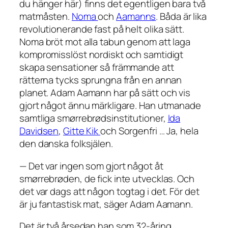
du hänger här) finns det egentligen bara två
matmåsten.
Noma
och
Aamanns
. Båda är lika
revolutionerande fast på helt olika sätt.
Noma bröt mot alla tabun genom att laga
kompromisslöst nordiskt och samtidigt
skapa sensationer så främmande att
rätterna tycks sprungna från en annan
planet. Adam Aamann har på sätt och vis
gjort något ännu märkligare. Han utmanade
samtliga smørrebrødsinstitutioner,
Ida
Davidsen
,
Gitte Kik
och Sorgenfri … Ja, hela
den danska folksjälen.
— Det var ingen som gjort något åt
smørrebrøden, de fick inte utvecklas. Och
det var dags att någon togtag i det. För det
är ju fantastisk mat, säger Adam Aamann.
Det är två årsedan han som 32-åring