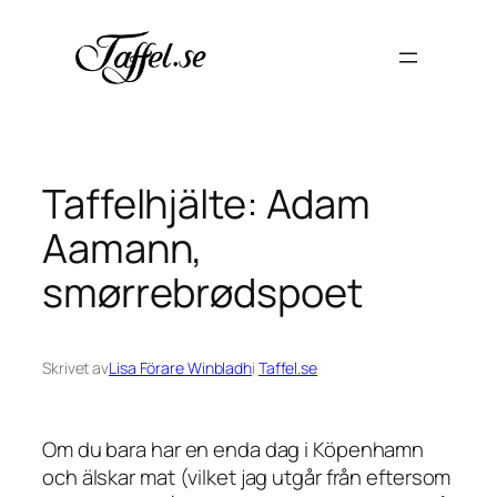
Hoppa
till
innehåll
Taffelhjälte: Adam
Aamann,
smørrebrødspoet
Skrivet av
Lisa Förare Winbladh
i
Taffel.se
Om du bara har en enda dag i Köpenhamn
och älskar mat (vilket jag utgår från eftersom