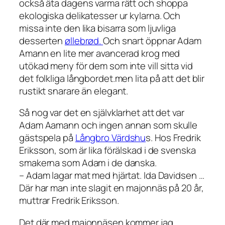
också äta dagens varma rätt och shoppa
ekologiska delikatesser ur kylarna. Och
missa inte den lika bisarra som ljuvliga
desserten
øllebrød.
Och snart öppnar Adam
Amann en lite mer avancerad krog med
utökad meny för dem som inte vill sitta vid
det folkliga långbordet.men lita på att det blir
rustikt snarare än elegant.
Så nog var det en självklarhet att det var
Adam Aamann och ingen annan som skulle
gästspela på
Långbro Värdshu
s. Hos Fredrik
Eriksson, som är lika förälskad i de svenska
smakerna som Adam i de danska.
– Adam lagar mat med hjärtat. Ida Davidsen …
Där har man inte slagit en majonnäs på 20 år,
muttrar Fredrik Eriksson.
Det där med majonnäsen kommer jag