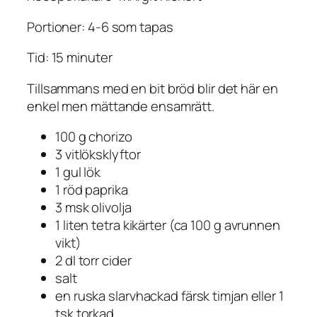
Portioner: 4-6 som tapas
Tid: 15 minuter
Tillsammans med en bit bröd blir det här en
enkel men mättande ensamrätt.
100 g chorizo
3 vitlöksklyftor
1 gul lök
1 röd paprika
3 msk olivolja
1 liten tetra kikärter (ca 100 g avrunnen
vikt)
2 dl torr cider
salt
en ruska slarvhackad färsk timjan eller 1
tsk torkad