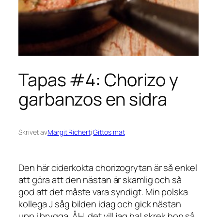
Tapas #4: Chorizo y
garbanzos en sidra
Skrivet av
Margit Richert
i
Gittos mat
Den här ciderkokta chorizogrytan är så enkel
att göra att den nästan är skamlig och så
god att det måste vara syndigt. Min polska
kollega J såg bilden idag och gick nästan
upp i brygga. ÅH, det vill jag ha! skrek hon så