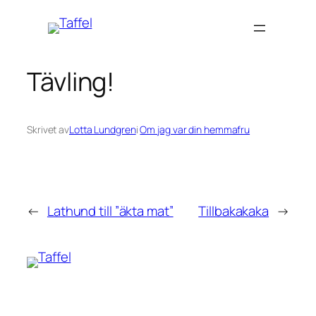
Hoppa
till
innehåll
Tävling!
Skrivet av
Lotta Lundgren
i
Om jag var din hemmafru
←
Lathund till ”äkta mat”
Tillbakakaka
→