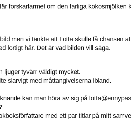
är forskarlarmet om den farliga kokosmjölken k
bild men vi tänkte att Lotta skulle få chansen att
 lortigt hår. Det är vad bilden vill säga.
ljuger tyvärr väldigt mycket.
te slarvigt med måttangivelserna ibland.
liknande kan man höra av sig på lotta@ennypas
?
kboksförfattare med ett par titlar på mitt samve