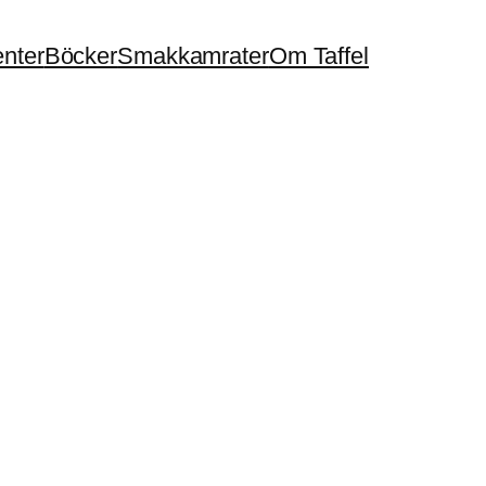
enter
Böcker
Smakkamrater
Om Taffel