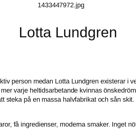
Lotta Lundgren
ktiv person medan Lotta Lundgren existerar i ver
är mer varje heltidsarbetande kvinnas önskedrö
att steka på en massa halvfabrikat och sån skit.
or, få ingredienser, moderna smaker. Inget nötk