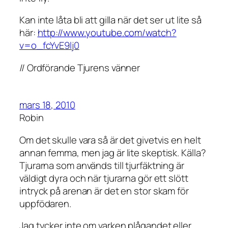
Kan inte låta bli att gilla när det ser ut lite så
här:
http://www.youtube.com/watch?
v=o_fcYvE9lj0
// Ordförande Tjurens vänner
mars 18, 2010
Robin
Om det skulle vara så är det givetvis en helt
annan femma, men jag är lite skeptisk. Källa?
Tjurarna som används till tjurfäktning är
väldigt dyra och när tjurarna gör ett slött
intryck på arenan är det en stor skam för
uppfödaren.
Jag tycker inte om varken plågandet eller