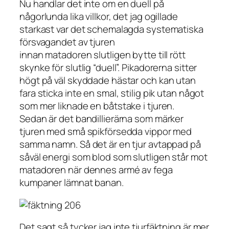
Nu handlar det inte om en duell på
någorlunda lika villkor, det jag ogillade
starkast var det schemalagda systematiska
försvagandet av tjuren
innan matadoren slutligen bytte till rött
skynke för slutlig “duell”. Pikadorerna sitter
högt på väl skyddade hästar och kan utan
fara sticka inte en smal, stilig pik utan något
som mer liknade en båtstake i tjuren.
Sedan är det bandillierärna som märker
tjuren med små spikförsedda vippor med
samma namn. Så det är en tjur avtappad på
såväl energi som blod som slutligen står mot
matadoren när dennes armé av fega
kumpaner lämnat banan.
Det sagt så tycker jag inte tjurfäktning är mer