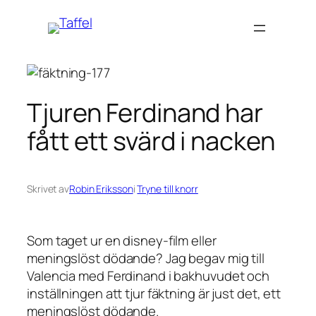
Hoppa
till
innehåll
Tjuren Ferdinand har
fått ett svärd i nacken
Skrivet av
Robin Eriksson
i
Tryne till knorr
Som taget ur en disney-film eller
meningslöst dödande? Jag begav mig till
Valencia med Ferdinand i bakhuvudet och
inställningen att tjur fäktning är just det, ett
meningslöst dödande.