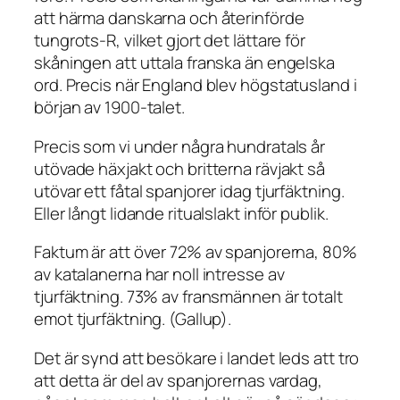
att härma danskarna och återinförde
tungrots-R, vilket gjort det lättare för
skåningen att uttala franska än engelska
ord. Precis när England blev högstatusland i
början av 1900-talet.
Precis som vi under några hundratals år
utövade häxjakt och britterna rävjakt så
utövar ett fåtal spanjorer idag tjurfäktning.
Eller långt lidande ritualslakt inför publik.
Faktum är att över 72% av spanjorerna, 80%
av katalanerna har noll intresse av
tjurfäktning. 73% av fransmännen är totalt
emot tjurfäktning. (Gallup).
Det är synd att besökare i landet leds att tro
att detta är del av spanjorernas vardag,