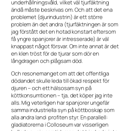
underhållningsvåld, vilket väl tjurfäktning
ändå måste beskrivas om. Och att det ena
problemet (djurindustrin) är ett större
problem än det andra (tjurfäktningen är som
jag förstått det en hotad konstart eftersom
få yngre spanjorer är intresserade) är väl
knappast något försvar. Om inte annat är det
en klen tröst för de tjurar som dör en
långdragen och plågsam död.
Och resonemanget om att det offentliga
dödandet skulle leda till ökad respekt för
djuren – och ett hälsosam syn på
köttkonsumtionen – tja, det köper jag inte
alls. Mig veterligen har spanjorer ungefär
samma industriella syn på köttboskap som
alla andra land: profiten styr. En parallell:
gladiatorerna i Colloseum var visserligen