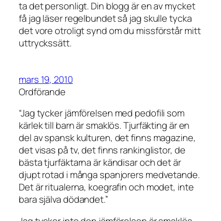
ta det personligt. Din blogg är en av mycket
få jag läser regelbundet så jag skulle tycka
det vore otroligt synd om du missförstår mitt
uttryckssätt.
mars 19, 2010
Ordförande
“Jag tycker jämförelsen med pedofili som
kärlek till barn är smaklös. Tjurfäkting är en
del av spansk kulturen, det finns magazine,
det visas på tv, det finns rankinglistor, de
bästa tjurfäktarna är kändisar och det är
djupt rotad i många spanjorers medvetande.
Det är ritualerna, koegrafin och modet, inte
bara själva dödandet.”
Jag tycker inte den jämförelsen är smaklös,