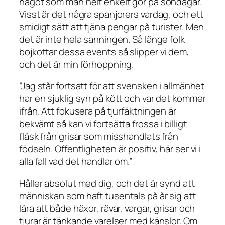
något som man helt enkelt gör på söndagar.
Visst är det några spanjorers vardag, och ett
smidigt sätt att tjäna pengar på turister. Men
det är inte hela sanningen. Så länge folk
bojkottar dessa events så slipper vi dem,
och det är min förhoppning.
“Jag står fortsatt för att svensken i allmänhet
har en sjuklig syn på kött och var det kommer
ifrån. Att fokusera på tjurfäktningen är
bekvämt så kan vi fortsätta frossa i billigt
fläsk från grisar som misshandlats från
födseln. Offentligheten är positiv, här ser vi i
alla fall vad det handlar om.”
Håller absolut med dig, och det är synd att
människan som haft tusentals på år sig att
lära att både häxor, rävar, vargar, grisar och
tjurar är tänkande varelser med känslor. Om