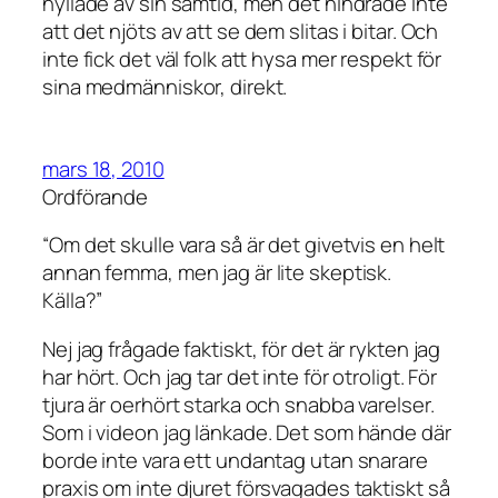
hyllade av sin samtid, men det hindrade inte
att det njöts av att se dem slitas i bitar. Och
inte fick det väl folk att hysa mer respekt för
sina medmänniskor, direkt.
mars 18, 2010
Ordförande
“Om det skulle vara så är det givetvis en helt
annan femma, men jag är lite skeptisk.
Källa?”
Nej jag frågade faktiskt, för det är rykten jag
har hört. Och jag tar det inte för otroligt. För
tjura är oerhört starka och snabba varelser.
Som i videon jag länkade. Det som hände där
borde inte vara ett undantag utan snarare
praxis om inte djuret försvagades taktiskt så