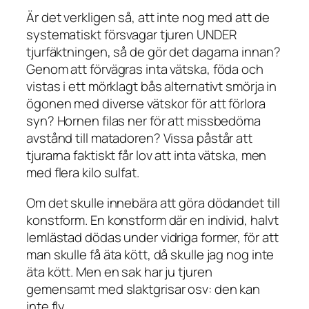
Är det verkligen så, att inte nog med att de
systematiskt försvagar tjuren UNDER
tjurfäktningen, så de gör det dagarna innan?
Genom att förvägras inta vätska, föda och
vistas i ett mörklagt bås alternativt smörja in
ögonen med diverse vätskor för att förlora
syn? Hornen filas ner för att missbedöma
avstånd till matadoren? Vissa påstår att
tjurarna faktiskt får lov att inta vätska, men
med flera kilo sulfat.
Om det skulle innebära att göra dödandet till
konstform. En konstform där en individ, halvt
lemlästad dödas under vidriga former, för att
man skulle få äta kött, då skulle jag nog inte
äta kött. Men en sak har ju tjuren
gemensamt med slaktgrisar osv: den kan
inte fly.