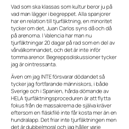
Vad som ska klassas som kultur beror ju på
vad man lägger i begreppet. Alla spanjorer
har en relation till tjurfäktning, en minoritet
tycker om det, Juan Carlos syns då och då
på arenorna. I Valencia har man nu
tjurfäktningar 20 dagar på rad som en del av
vårvälkomnandet, och det är inte inför
tomma arenor. Begreppsdiskussioner tycker
jag är ointressanta.
Även om jag INTE försvarar dödandet så
tycker jag fortfarande människors, i både
Sverige och i Spanien, hårda dömande av
HELA tjurfäktningsproceduren är att flytta
fokus från de massakrerna de själva kräver
eftersom en fläskfilé inte får kosta mer än en
hundralapp. Det friar inte tjurfäktningen men
det är dubbelmoral och jag håller varje