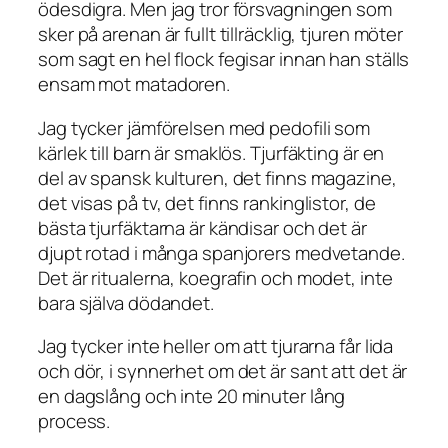
ödesdigra. Men jag tror försvagningen som
sker på arenan är fullt tillräcklig, tjuren möter
som sagt en hel flock fegisar innan han ställs
ensam mot matadoren.
Jag tycker jämförelsen med pedofili som
kärlek till barn är smaklös. Tjurfäkting är en
del av spansk kulturen, det finns magazine,
det visas på tv, det finns rankinglistor, de
bästa tjurfäktarna är kändisar och det är
djupt rotad i många spanjorers medvetande.
Det är ritualerna, koegrafin och modet, inte
bara själva dödandet.
Jag tycker inte heller om att tjurarna får lida
och dör, i synnerhet om det är sant att det är
en dagslång och inte 20 minuter lång
process.