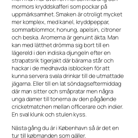
mormors kryddskafferi som pockar på
uppmärksamhet. Smaken är otroligt mycket
mer komplex, med kanel, kryddpeppar,
sommarblommor, honung, apelsin, citroner
och beska. Aromerna är genuint äkta. Man
kan med lätthet drömma sig bort till en
lägereld i den indiska djungeln efter en
strapatsrik tigerjakt där bärarna står och
hackar i de medhavda isblocken för att
kunna servera svala drinkar till de utmattade
jägarna. Eller till en lat söndagseftermiddag
där man sitter och småpratar men några
unga damer till tonerna av den pågående
cricketmatchen mellan officerare och indier.
En sval klunk och stulen kyss.
Nästa gång du är i København så är det en
tur till købmanden som gäller.