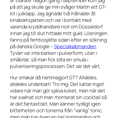
är svårare. Någon gång i september kom jag
på att jag skulle ge min svåger Martin ett GT-
kit i julklapp. Jag ägnade två månader åt
kinabarksjakten och var i kontakt med
varenda kryddhandlare norr om Düsseldorf
innan jag till slut hittade mitt guld. Lösningen
fanns på femtiosjätte sidan efter en sökning
på danska Google –
Specialkøbmanden
.
Tyvärr var inte barken i pulverform, utan i
småbitar, så man fick slita en smula i
pulveriseringsprocessen. Det var det värt.
Hur smakar då hemmagjort GT? Alldeles,
alldeles underbart! Tro mig. Det luktar inget
vidare när man gör själva koket, men när det
har svalnat och man monterat sin cocktail så
är det fantastiskt. Man känner tydligt igen
bitterheten och tonerna från “vanlig” tonic,
men man har även en hel sommaräng och