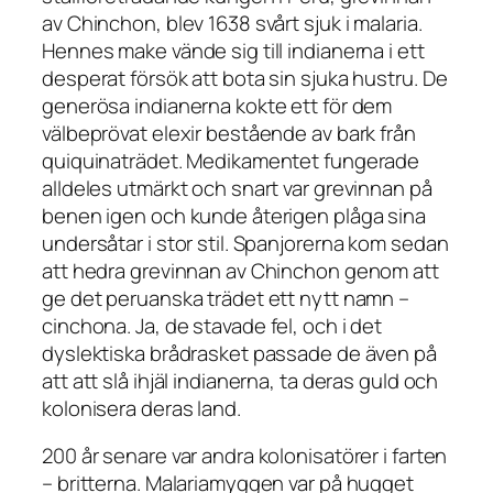
av Chinchon, blev 1638 svårt sjuk i malaria.
Hennes make vände sig till indianerna i ett
desperat försök att bota sin sjuka hustru. De
generösa indianerna kokte ett för dem
välbeprövat elexir bestående av bark från
quiquinaträdet. Medikamentet fungerade
alldeles utmärkt och snart var grevinnan på
benen igen och kunde återigen plåga sina
undersåtar i stor stil. Spanjorerna kom sedan
att hedra grevinnan av Chinchon genom att
ge det peruanska trädet ett nytt namn –
cinchona
. Ja, de stavade fel, och i det
dyslektiska brådrasket passade de även på
att att slå ihjäl indianerna, ta deras guld och
kolonisera deras land.
200 år senare var andra kolonisatörer i farten
– britterna. Malariamyggen var på hugget