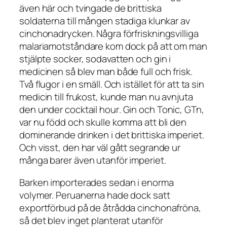
även här och tvingade de brittiska
soldaterna till mången stadiga klunkar av
cinchonadrycken. Några förfriskningsvilliga
malariamotståndare kom dock på att om man
stjälpte socker, sodavatten och gin i
medicinen så blev man både full och frisk.
Två flugor i en smäll. Och istället för att ta sin
medicin till frukost, kunde man nu avnjuta
den under
cocktail hour
. Gin och Tonic, GTn,
var nu född och skulle komma att bli den
dominerande drinken i det brittiska imperiet.
Och visst, den har väl gått segrande ur
många barer även utanför imperiet.
Barken importerades sedan i enorma
volymer. Peruanerna hade dock satt
exportförbud på de åtrådda cinchonafröna,
så det blev inget planterat utanför