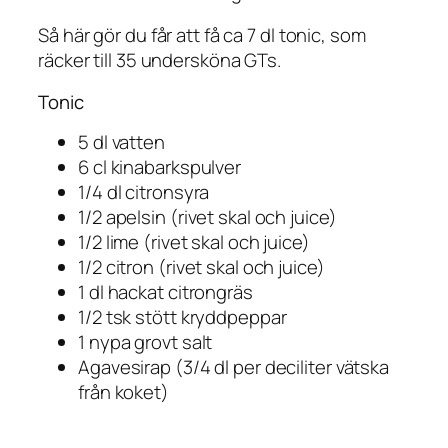
Så här gör du får att få ca 7 dl tonic, som
räcker till 35 undersköna GTs.
Tonic
5 dl vatten
6 cl kinabarkspulver
1/4 dl citronsyra
1/2 apelsin (rivet skal och juice)
1/2 lime (rivet skal och juice)
1/2 citron (rivet skal och juice)
1 dl hackat citrongräs
1/2 tsk stött kryddpeppar
1 nypa grovt salt
Agavesirap (3/4 dl per deciliter vätska
från koket)