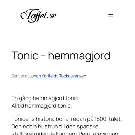
Hoppa
till
innehåll
Tonic – hemmagjord
Skrivet av
Johan Karlfeldt
i
Tockasvansen
En gång hemmagjord tonic.
Alltid hemmagjord tonic.
Tonicens historia börjar redan på 1600-talet.
Den nobla hustrun till den spanske
ställföreträdande kungen i Peru, grevinnan