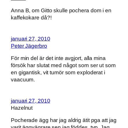
Anna B, om Gitto skulle pochera dom i en
kaffekokare då?!
januari 27, 2010
Peter Jägerbro
För min del är det inte avgjort, alla mina
försök har slutat med något som ser ut som
en gigantisk, vit tumör som exploderat i
vaacuum.
januari 27, 2010
Hazelnut
Pocherade ägg har jag aldrig ätit pga att jag
varit äggvägrare sen jag föddes, typ. Jag