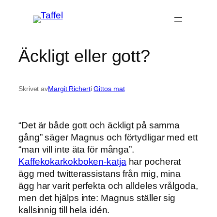
Hoppa
till
innehåll
Äckligt eller gott?
Skrivet av
Margit Richert
i
Gittos mat
“Det är både gott och äckligt på samma
gång” säger Magnus och förtydligar med ett
“man vill inte äta för många”.
Kaffekokarkokboken-katja
har pocherat
ägg med twitterassistans från mig, mina
ägg har varit perfekta och alldeles vrålgoda,
men det hjälps inte: Magnus ställer sig
kallsinnig till hela idén.