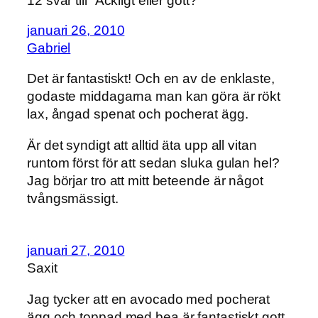
12 svar till ”Äckligt eller gott?”
januari 26, 2010
Gabriel
Det är fantastiskt! Och en av de enklaste,
godaste middagarna man kan göra är rökt
lax, ångad spenat och pocherat ägg.
Är det syndigt att alltid äta upp all vitan
runtom först för att sedan sluka gulan hel?
Jag börjar tro att mitt beteende är något
tvångsmässigt.
januari 27, 2010
Saxit
Jag tycker att en avocado med pocherat
ägg och toppad med bea är fantastiskt gott.