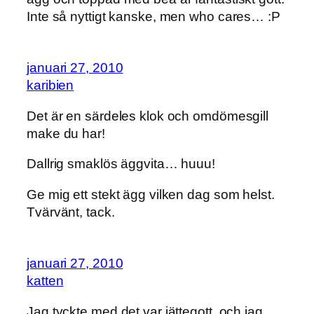
Inte så nyttigt kanske, men who cares… :P
januari 27, 2010
karibien
Det är en särdeles klok och omdömesgill
make du har!
Dallrig smaklös äggvita… huuu!
Ge mig ett stekt ägg vilken dag som helst.
Tvärvänt, tack.
januari 27, 2010
katten
Jag tyckte med det var jättegott, och jag