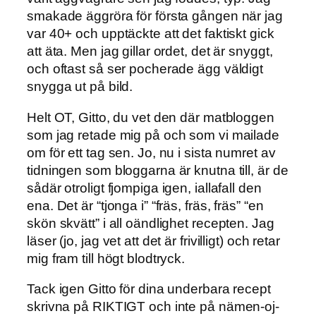
smakade äggröra för första gången när jag
var 40+ och upptäckte att det faktiskt gick
att äta. Men jag gillar ordet, det är snyggt,
och oftast så ser pocherade ägg väldigt
snygga ut på bild.
Helt OT, Gitto, du vet den där matbloggen
som jag retade mig på och som vi mailade
om för ett tag sen. Jo, nu i sista numret av
tidningen som bloggarna är knutna till, är de
sådär otroligt fjompiga igen, iallafall den
ena. Det är “tjonga i” “fräs, fräs, fräs” “en
skön skvätt” i all oändlighet recepten. Jag
läser (jo, jag vet att det är frivilligt) och retar
mig fram till högt blodtryck.
Tack igen Gitto för dina underbara recept
skrivna på RIKTIGT och inte på nämen-oj-