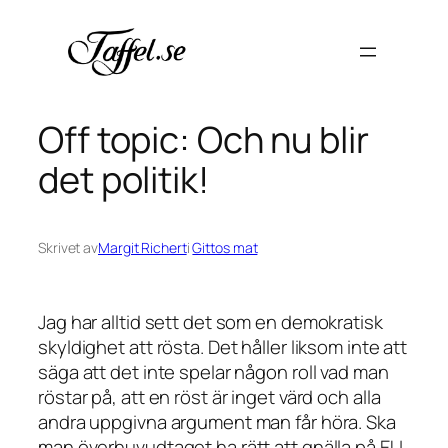
Hoppa
till
innehåll
Off topic: Och nu blir
det politik!
Skrivet av
Margit Richert
i
Gittos mat
Jag har alltid sett det som en demokratisk
skyldighet att rösta. Det håller liksom inte att
säga att det inte spelar någon roll vad man
röstar på, att en röst är inget värd och alla
andra uppgivna argument man får höra. Ska
man överhuvudtaget ha rätt att gnälla på EU