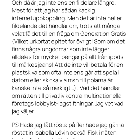
Och då är jag inte ens en fildelare längre.
Mest för att jag har sådan kackig
internetuppkoppling. Men det är inte heller
fildelande det handlar om, trots att många
velat få det till en fråga om Generation Gratis
(Vilket urkortat epitet för övrigt! Som om det
finns några ungdomar som inte lägger
alldeles för mycket pengar på allt från ipods
till märkesjeans! Att de inte vill betala för en
plastskiva som ofta inte ens går att spela i
datorn eller skicka via msn till polarna är
kanske inte så märkligt…) . Vad det handlar
om rätten till privatliv kontra multinationella
företags lobbyist-lagstiftningar. Jag vet vad
jag väljer.
PS Hade jag fått rösta på fler hade jag gärna
röstat in Isabella Lövin också. Fisk i näten