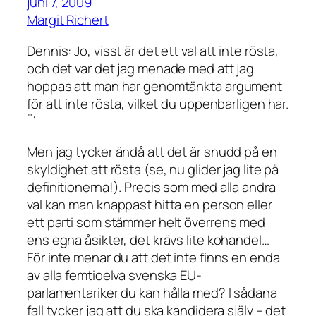
juni 7, 2009
Margit Richert
Dennis: Jo, visst är det ett val att inte rösta,
och det var det jag menade med att jag
hoppas att man har genomtänkta argument
för att inte rösta, vilket du uppenbarligen har.
¨’
Men jag tycker ändå att det är snudd på en
skyldighet att rösta (se, nu glider jag lite på
definitionerna!). Precis som med alla andra
val kan man knappast hitta en person eller
ett parti som stämmer helt överrens med
ens egna åsikter, det krävs lite kohandel…
För inte menar du att det inte finns en enda
av alla femtioelva svenska EU-
parlamentariker du kan hålla med? I sådana
fall tycker jag att du ska kandidera själv – det