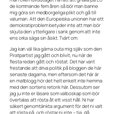
de kommande fem åren så bör man banne
mig göra sin medborgeliga plikt och gå till
valurnan. Att den Europeiska unionen har ett
demokratiproblem betyder inte att man bör
skjuta den ytterligare i sank genom att inte
ens orka säga sin åsikt. Tvärt om.
Jag kan väl lika gärna outa mig själv som den
Piratpartist jag gått och blivit, nu när de
flesta redan gått och röstat. Det har varit
frestande att driva politik på bloggen de här
senaste dagarna, men eftersom det här är
en matblogg hör det helt enkelt inte hemma
med den sortens retorik här. Dessutom ser
jag ju inte er läsare som valboskap som bör
övertalas att rösta åt ett visst håll. Ni har
säkert genomtänkta argument för det ni valt
att rösta på, och röstar ni inte – tja, då