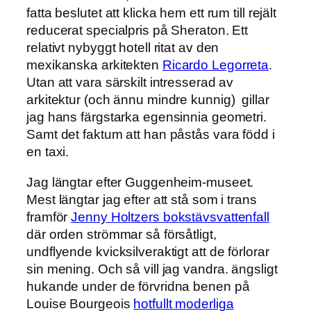
fatta beslutet att klicka hem ett rum till rejält
reducerat specialpris på Sheraton. Ett
relativt nybyggt hotell ritat av den
mexikanska arkitekten
Ricardo Legorreta
.
Utan att vara särskilt intresserad av
arkitektur (och ännu mindre kunnig) gillar
jag hans färgstarka egensinnia geometri.
Samt det faktum att han påstås vara född i
en taxi.
Jag längtar efter Guggenheim-museet.
Mest längtar jag efter att stå som i trans
framför
Jenny Holtzers bokstävsvattenfall
där orden strömmar så försåtligt,
undflyende kvicksilveraktigt att de förlorar
sin mening. Och så vill jag vandra. ängsligt
hukande under de förvridna benen på
Louise Bourgeois
hotfullt moderliga