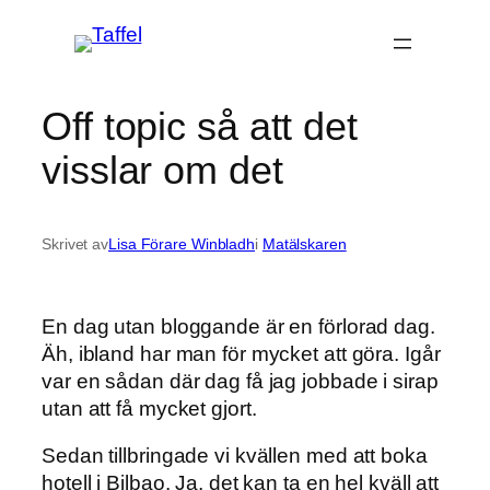
Hoppa
till
innehåll
Off topic så att det
visslar om det
Skrivet av
Lisa Förare Winbladh
i
Matälskaren
En dag utan bloggande är en förlorad dag.
Äh, ibland har man för mycket att göra. Igår
var en sådan där dag få jag jobbade i sirap
utan att få mycket gjort.
Sedan tillbringade vi kvällen med att boka
hotell i Bilbao. Ja, det kan ta en hel kväll att