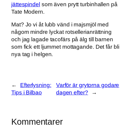
jättespindel
som även prytt turbinhallen på
Tate Modern.
Mat? Jo vi åt lubb vänd i majsmjöl med
någom mindre lyckat rotsellerianrättning
och jag lagade tacofärs på älg till barnen
som fick ett ljummet mottagande. Det får bli
nya tag i helgen.
←
Efterlysning:
Varför är grytorna godare
Tips i Bilbao
dagen efter?
→
Kommentarer