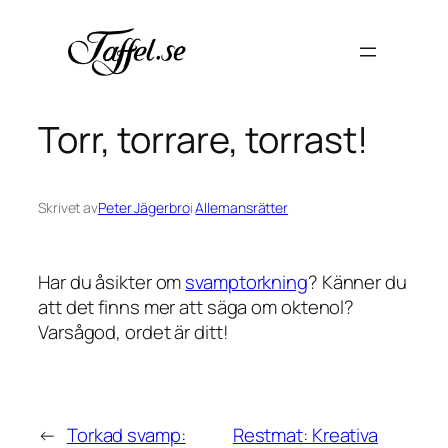
Hoppa
till
innehåll
Torr, torrare, torrast!
Skrivet av
Peter Jägerbro
i
Allemansrätter
Har du åsikter om
svamptorkning
? Känner du
att det finns mer att säga om oktenol?
Varsågod, ordet är ditt!
←
Torkad svamp:
Restmat: Kreativa