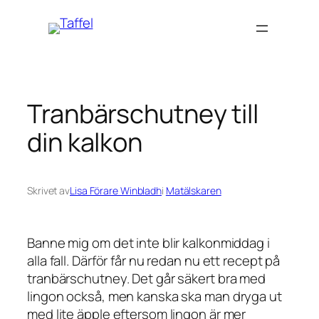
Hoppa
till
innehåll
Tranbärschutney till
din kalkon
Skrivet av
Lisa Förare Winbladh
i
Matälskaren
Banne mig om det inte blir kalkonmiddag i
alla fall. Därför får nu redan nu ett recept på
tranbärschutney. Det går säkert bra med
lingon också, men kanska ska man dryga ut
med lite äpple eftersom lingon är mer