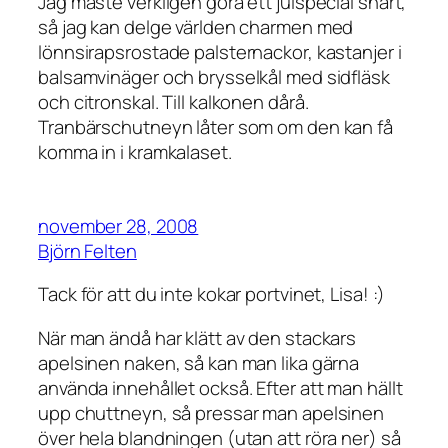
Jag måste verkligen göra ett julspecial snart,
så jag kan delge världen charmen med
lönnsirapsrostade palsternackor, kastanjer i
balsamvinäger och brysselkål med sidfläsk
och citronskal. Till kalkonen dårå.
Tranbärschutneyn låter som om den kan få
komma in i kramkalaset.
november 28, 2008
Björn Felten
Tack för att du inte kokar portvinet, Lisa! :)
När man ändå har klätt av den stackars
apelsinen naken, så kan man lika gärna
använda innehållet också. Efter att man hällt
upp chuttneyn, så pressar man apelsinen
över hela blandningen (utan att röra ner) så