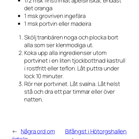
1/2 msk finstrimlat apelsinskal, endast
det oranga
1 msk grovriven ingefära
1 msk portvin eller madeira
Skölj tranbären noga och plocka bort
alla som ser klenmodiga ut.
Koka upp alla ingredienser utom
portvinet i en liten tjockbottnad kastrull
i rostfritt eller teflon. Låt puttra under
lock 10 minuter.
Rör ner portvinet. Låt svalna. Låt helst
stå och dra ett par timmar eller över
natten.
←
Några ord om
Bifångst i Hötorgshallen