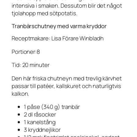
intensiva i smaken. Dessutom blir det något
tjolahopp med sötpotatis.
Tranbärschutney med varma kryddor
Receptmakare: Lisa Förare Winbladh
Portioner:8
Tid: 20 minuter
Den här friska chutneyn med trevlig kärvhet
passar till patéer, kallskuret och naturligtvis
kalkon.
1 påse (340 g) tranbär
2 dl råsocker
1 kanelstång
3 kryddnejlikor