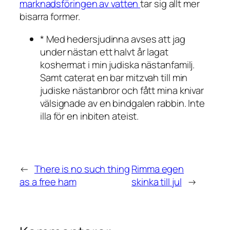
marknadsföringen av vatten
tar sig allt mer
bisarra former.
* Med hedersjudinna avses att jag
under nästan ett halvt år lagat
koshermat i min judiska nästanfamilj.
Samt caterat en bar mitzvah till min
judiske nästanbror och fått mina knivar
välsignade av en bindgalen rabbin. Inte
illa för en inbiten ateist.
←
There is no such thing
Rimma egen
as a free ham
skinka till jul
→