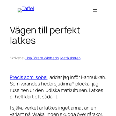
Hoppa
till
innehåll
Vägen till perfekt
latkes
Skrivet av
Lisa Förare Winbladh
i
Matälskaren
Precis som Isobel
laddar jag inför Hannukkah.
Som varandes hedersjudinna* plockar jag
russinen ur den judiska matkulturen. Latkes
är helt klart ett sådant.
I själva verket är latkes inget annat än en
variant på råraka. Ingen skugga över rårakor.