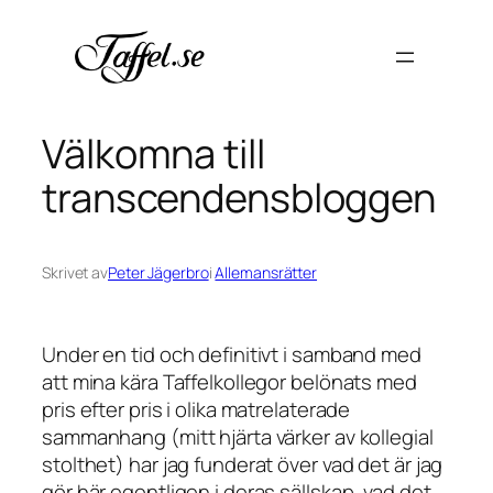
Hoppa
till
innehåll
Välkomna till
transcendensbloggen
Skrivet av
Peter Jägerbro
i
Allemansrätter
Under en tid och definitivt i samband med
att mina kära Taffelkollegor belönats med
pris efter pris i olika matrelaterade
sammanhang (mitt hjärta värker av kollegial
stolthet) har jag funderat över vad det är jag
gör här egentligen i deras sällskap, vad det