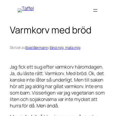
Hoppa
till
innehåll
Varmkorv med bröd
Skrivet av
Boel Bermann
i
Bind mig, mata mig
Jag fick ett sug efter varmkorv häromdagen.
Ja, du läste rätt. Varmkorv. Med bröd. Ok, det
kanske inte låter så underligt. Men till saken
hör att jag aldrig har gillat varmkorv. Inte ens
som barn. Visserligen var jag vegetarian som
liten och sojakorvarna var inte mycket att
hurra för då. Men ändå.