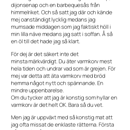
dijonsenap och en barbequesås från
himmelriket. Och så satt jag där och kände
mej oanständigt lycklig medans jag
mumsade middagen som jag faktiskt höll i
min lilla näve medans jag satt i soffan. Å så
en öl till det hade jag så klart.
För dej är det säkert inte det
minsta märkvärdigt. Du äter varmkorv mest
hela tiden och undrar vad som är grejen. För
mej var detta att äta varmkorv med bröd
hemma något nytt och spännande. En
mindre uppenbarelse.
Om du tycker att jag är konstig som hyllar en
varmkorv är det helt OK. Bara så du vet.
Men jag är uppväxt med så konstig mat att
jag ofta missat de enklaste rätterna. Första