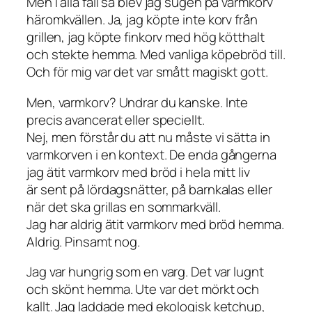
Men i alla fall så blev jag sugen på varmkorv
häromkvällen. Ja, jag köpte inte korv från
grillen, jag köpte finkorv med hög kötthalt
och stekte hemma. Med vanliga köpebröd till.
Och för mig var det var smått magiskt gott.
Men, varmkorv? Undrar du kanske. Inte
precis avancerat eller speciellt.
Nej, men förstår du att nu måste vi sätta in
varmkorven i en kontext. De enda gångerna
jag ätit varmkorv med bröd i hela mitt liv
är sent på lördagsnätter, på barnkalas eller
när det ska grillas en sommarkväll.
Jag har aldrig ätit varmkorv med bröd hemma.
Aldrig. Pinsamt nog.
Jag var hungrig som en varg. Det var lugnt
och skönt hemma. Ute var det mörkt och
kallt. Jag laddade med ekologisk ketchup,