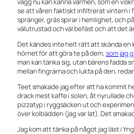
vägg nu kan känna värmen, som en visknin
se att våren faktiskt infiltrerat vinte
spränger, gräs spirar i hemlighet, och på 
välutrustad och väl befäst och att det 
Det kändes inte helt rätt att skända e
hörnet för att göra te på dem,
som jag g
man kan tänka sig, utan bärens fadda sm
mellan fingrarna och lukta på den, reda
Teet smakade jag efter att ha kommit hem
drack mest kaffe i solen, åt nyrullade 
pizzatyp i ryggsäcken ut och experimen
över kolbädden (jag var lat). Det smakad
Jag kom att tänka på något jag läst i Y