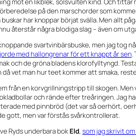
g mot en likblek, solsvulten kind. Och tittar 
rn i förberedelse på den marschorder som komm
buskar har knoppar börjat svälla. Men allt pågår 
ännu återstår några blodiga slag – även om utg
n knoppande svartvinbärsbuske, men jag tog n
jorde med hallongrenar för ett knappt år sen
.
ak och de gröna bladens klorofylltyngd. Testa
n då vet man hur teet kommer att smaka, reste
 från en korvgrillningstripp till skogen. Men v
chokladbollar och rände efter treåringen. Jag 
terade med pinnbröd (det var så oerhört, oe
e gott, men var förstås svårkontrollerat.
ngve Ryds underbara bok
Eld
,
som jag skrivit om