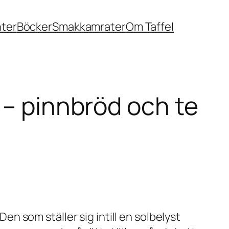
nter
Böcker
Smakkamrater
Om Taffel
 – pinnbröd och te
Den som ställer sig intill en solbelyst