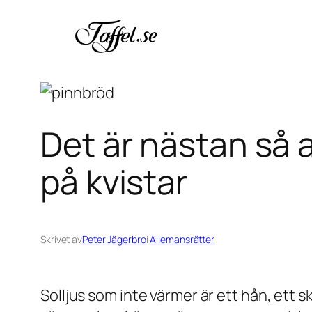
Hoppa
till
innehåll
Det är nästan så 
på kvistar
Skrivet av
Peter Jägerbro
i
Allemansrätter
Solljus som inte värmer är ett hån, ett sk