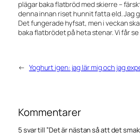
plägar baka flatbröd med
skierre
– färs
denna innan riset hunnit fatta eld. Jag 
Det fungerade hyfsat, men i veckan skall 
baka flatbrödet på heta stenar. Vi får se
←
Yoghurt igen: jag lär mig och jag ex
Kommentarer
5 svar till ”Det är nästan så att det sma