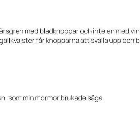
ärsgren med bladknoppar och inte en med vinbä
llkvalster får knopparna att svälla upp och bli
istan, som min mormor brukade säga.