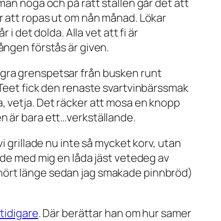
man noga och på rätt ställen går det att
er att ropas ut om nån månad. Lökar
i det dolda. Alla vet att fi är
ången förstås är given.
ågra grenspetsar från busken runt
 Teet fick den renaste svartvinbärssmak
, vetja. Det räcker att mosa en knopp
n är bara ett…verkställande.
i grillade nu inte så mycket korv, utan
hade med mig en låda jäst vetedeg av
rhört länge sedan jag smakade pinnbröd)
 tidigare
. Där berättar han om hur samer