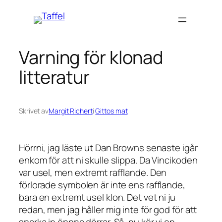
Hoppa
till
innehåll
Varning för klonad
litteratur
Skrivet av
Margit Richert
i
Gittos mat
Hörrni, jag läste ut Dan Browns senaste igår
enkom för att ni skulle slippa. Da Vincikoden
var usel, men extremt rafflande. Den
förlorade symbolen är inte ens rafflande,
bara en extremt usel klon. Det vet ni ju
redan, men jag håller mig inte för god för att
sparka in öppna dörrar. Så, nu kör vi en