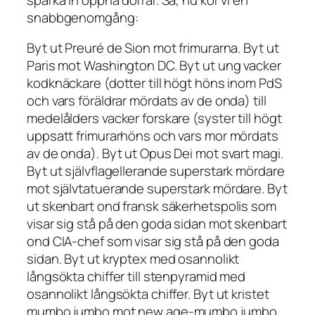
snabbgenomgång:
Byt ut Preuré de Sion mot frimurarna. Byt ut
Paris mot Washington DC. Byt ut ung vacker
kodknäckare (dotter till högt höns inom PdS
och vars föräldrar mördats av de onda) till
medelålders vacker forskare (syster till högt
uppsatt frimurarhöns och vars mor mördats
av de onda). Byt ut Opus Dei mot svart magi.
Byt ut självflagellerande superstark mördare
mot självtatuerande superstark mördare. Byt
ut skenbart ond fransk säkerhetspolis som
visar sig stå på den goda sidan mot skenbart
ond CIA-chef som visar sig stå på den goda
sidan. Byt ut kryptex med osannolikt
långsökta chiffer till stenpyramid med
osannolikt långsökta chiffer. Byt ut kristet
mumbo jumbo mot new age-mumbo jumbo.