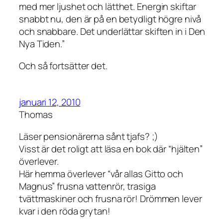
med mer ljushet och lätthet. Energin skiftar
snabbt nu, den är på en betydligt högre nivå
och snabbare. Det underlättar skiften in i Den
Nya Tiden.”
Och så fortsätter det.
januari 12, 2010
Thomas
Läser pensionärerna sånt tjafs? ;)
Visst är det roligt att läsa en bok där “hjälten”
överlever.
Här hemma överlever “vår allas Gitto och
Magnus” frusna vattenrör, trasiga
tvättmaskiner och frusna rör! Drömmen lever
kvar i den röda grytan!