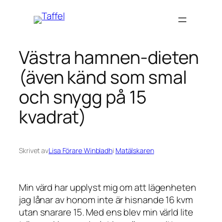
Hoppa
till
innehåll
Västra hamnen-dieten
(även känd som smal
och snygg på 15
kvadrat)
Skrivet av
Lisa Förare Winbladh
i
Matälskaren
Min värd har upplyst mig om att lägenheten
jag lånar av honom inte är hisnande 16 kvm
utan snarare 15. Med ens blev min värld lite