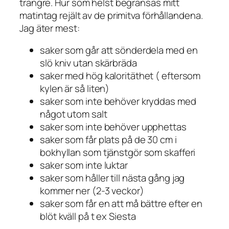
trängre. Hur som helst begränsas mitt
matintag rejält av de primitva förhållandena.
Jag äter mest:
saker som går att sönderdela med en
slö kniv utan skärbräda
saker med hög kaloritäthet ( eftersom
kylen är så liten)
saker som inte behöver kryddas med
något utom salt
saker som inte behöver upphettas
saker som får plats på de 30 cm i
bokhyllan som tjänstgör som skafferi
saker som inte luktar
saker som håller till nästa gång jag
kommer ner (2-3 veckor)
saker som får en att må bättre efter en
blöt kväll på t ex Siesta