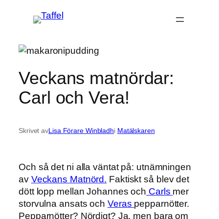
Hoppa
till
innehåll
Veckans matnördar:
Carl och Vera!
Skrivet av
Lisa Förare Winbladh
i
Matälskaren
Och så det ni alla väntat på: utnämningen
av
Veckans Matnörd.
Faktiskt så blev det
dött lopp mellan Johannes och
Carls
mer
storvulna ansats och
Veras
pepparnötter.
Pepparnötter? Nördigt? Ja, men bara om