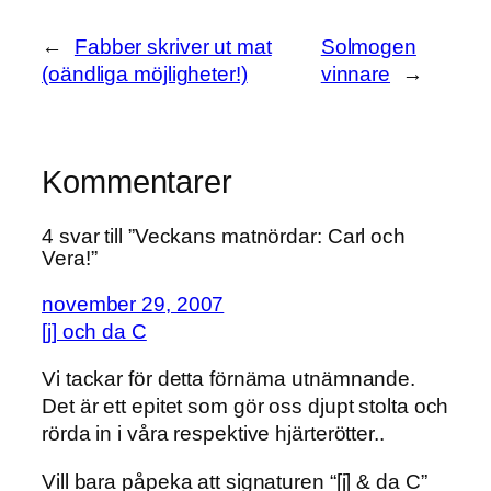
←
Fabber skriver ut mat
Solmogen
(oändliga möjligheter!)
vinnare
→
Kommentarer
4 svar till ”Veckans matnördar: Carl och
Vera!”
november 29, 2007
[j] och da C
Vi tackar för detta förnäma utnämnande.
Det är ett epitet som gör oss djupt stolta och
rörda in i våra respektive hjärterötter..
Vill bara påpeka att signaturen “[j] & da C”