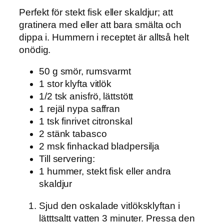
Perfekt för stekt fisk eller skaldjur; att
gratinera med eller att bara smälta och
dippa i. Hummern i receptet är alltså helt
onödig.
50 g smör, rumsvarmt
1 stor klyfta vitlök
1/2 tsk anisfrö, lättstött
1 rejäl nypa saffran
1 tsk finrivet citronskal
2 stänk tabasco
2 msk finhackad bladpersilja
Till servering:
1 hummer, stekt fisk eller andra
skaldjur
Sjud den oskalade vitlöksklyftan i
lätttsaltt vatten 3 minuter. Pressa den