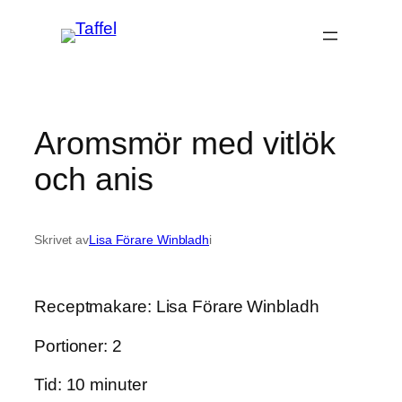
Hoppa
till
innehåll
Aromsmör med vitlök
och anis
Skrivet av
Lisa Förare Winbladh
i
Receptmakare: Lisa Förare Winbladh
Portioner: 2
Tid: 10 minuter