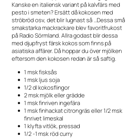
Kanske en italiensk variant på kalvfärs med
pesto i smeten? Ersätt då kokosen med
ströbröd osv, det blir lugnast så …Dessa små
smakstarka mackrackare blev favoritfrukost
på Radio Sörmland. Allra godast blir dessa
med djupfryst färsk kokos som finns på
asiatiska affärer. Då hoppar du över mjölken
eftersom den kokosen redan är så saftig.
1 msk fisksås
1 msk ljus soja
1/2 dl kokosflingor
2 msk mjölk eller grädde
1 msk finriven ingefära
1 msk finhackat citrongräs eller 1/2 msk
finrivet limeskal
1 klyfta vitlök, pressad
1/2 -1 msk röd curry