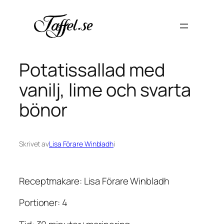
Hoppa
till
innehåll
Potatissallad med
vanilj, lime och svarta
bönor
Skrivet av
Lisa Förare Winbladh
i
Receptmakare: Lisa Förare Winbladh
Portioner: 4