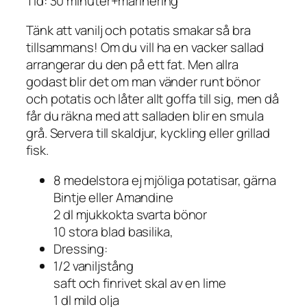
Tid: 30 minuter+marinering
Tänk att vanilj och potatis smakar så bra
tillsammans! Om du vill ha en vacker sallad
arrangerar du den på ett fat. Men allra
godast blir det om man vänder runt bönor
och potatis och låter allt goffa till sig, men då
får du räkna med att salladen blir en smula
grå. Servera till skaldjur, kyckling eller grillad
fisk.
8 medelstora ej mjöliga potatisar, gärna
Bintje eller Amandine
2 dl mjukkokta svarta bönor
10 stora blad basilika,
Dressing:
1/2 vaniljstång
saft och finrivet skal av en lime
1 dl mild olja