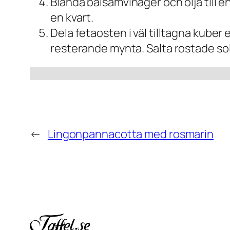
Blanda balsamvinäger och olja till
en kvart.
Dela fetaosten i väl tilltagna kube
resterande mynta. Salta rostade sol
←
Lingonpannacotta med rosmarin