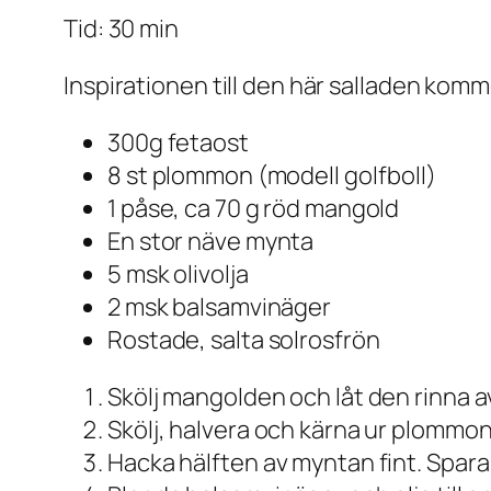
Tid: 30 min
Inspirationen till den här salladen kom
300g fetaost
8 st plommon (modell golfboll)
1 påse, ca 70 g röd mangold
En stor näve mynta
5 msk olivolja
2 msk balsamvinäger
Rostade, salta solrosfrön
Skölj mangolden och låt den rinna av
Skölj, halvera och kärna ur plommone
Hacka hälften av myntan fint. Spara