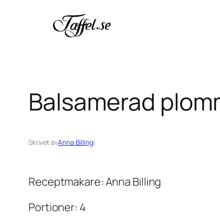
Hoppa
till
innehåll
Balsamerad plom
Skrivet av
Anna Billing
i
Receptmakare: Anna Billing
Portioner: 4