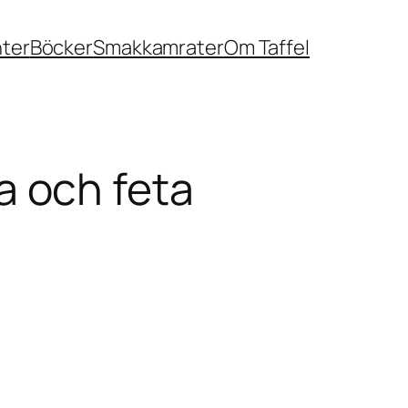
nter
Böcker
Smakkamrater
Om Taffel
 och feta