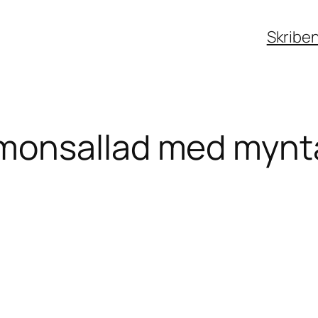
Skribe
monsallad med mynta