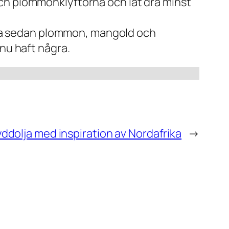
ch plommonklyftorna och låt dra minst
arva sedan plommon, mangold och
 nu haft några.
yddolja med inspiration av Nordafrika
→