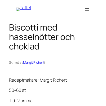
Hoppa
till
innehåll
Biscotti med
hasselnötter och
choklad
Skrivet av
Margit Richert
i
Receptmakare: Margit Richert
50-60 st
Tid: 2 timmar