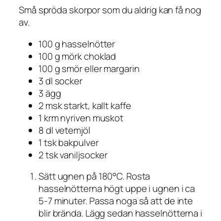
Små spröda skorpor som du aldrig kan få nog
av.
100 g hasselnötter
100 g mörk choklad
100 g smör eller margarin
3 dl socker
3 ägg
2 msk starkt, kallt kaffe
1 krm nyriven muskot
8 dl vetemjöl
1 tsk bakpulver
2 tsk vaniljsocker
Sätt ugnen på 180°C. Rosta
hasselnötterna högt uppe i ugnen i ca
5-7 minuter. Passa noga så att de inte
blir brända. Lägg sedan hasselnötterna i