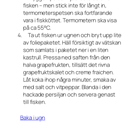
fisken – men stick inte för långt in,
termometerspetsen ska fortfarande
vara i fiskköttet. Termometern ska visa
på ca 55°C.
Ta ut fisken ur ugnen och bryt upp lite
av foliepaketet. Häll försiktigt av vätskan
som samlats i paketet ner i en liten
kastrull. Pressa ned saften från den
halva grapefrukten, tillsätt det rivna
grapefruktskalet och creme fraichen.
Låt koka ihop några minuter, smaka av
med salt och vitpeppar. Blanda i den
hackade persiljan och servera genast
till fisken.
Baka i ugn