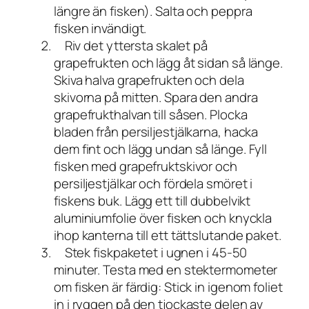
längre än fisken). Salta och peppra
fisken invändigt.
Riv det yttersta skalet på
grapefrukten och lägg åt sidan så länge.
Skiva halva grapefrukten och dela
skivorna på mitten. Spara den andra
grapefrukthalvan till såsen. Plocka
bladen från persiljestjälkarna, hacka
dem fint och lägg undan så länge. Fyll
fisken med grapefruktskivor och
persiljestjälkar och fördela smöret i
fiskens buk. Lägg ett till dubbelvikt
aluminiumfolie över fisken och knyckla
ihop kanterna till ett tättslutande paket.
Stek fiskpaketet i ugnen i 45-50
minuter. Testa med en stektermometer
om fisken är färdig: Stick in igenom foliet
in i ryggen på den tjockaste delen av