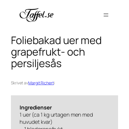
Hoppa
till
innehåll
Foliebakad uer med
grapefrukt- och
persiljesås
Skrivet av
Margit Richert
i
Ingredienser
1 uer (ca 1 kg urtagen men med
huvudet kvar)