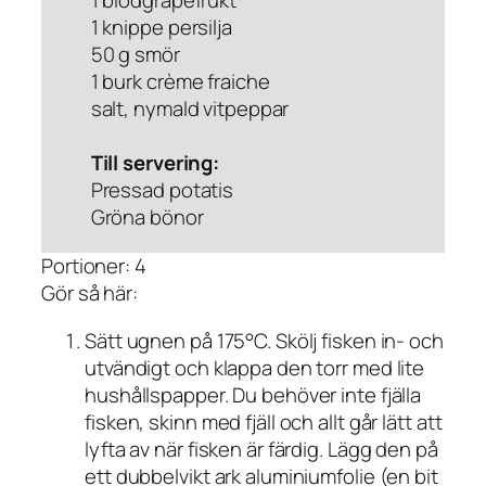
1 blodgrapefrukt
1 knippe persilja
50 g smör
1 burk crème fraiche
salt, nymald vitpeppar
Till servering:
Pressad potatis
Gröna bönor
Portioner: 4
Gör så här:
Sätt ugnen på 175°C. Skölj fisken in- och
utvändigt och klappa den torr med lite
hushållspapper. Du behöver inte fjälla
fisken, skinn med fjäll och allt går lätt att
lyfta av när fisken är färdig. Lägg den på
ett dubbelvikt ark aluminiumfolie (en bit