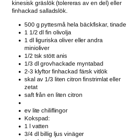
kinesisk gräslök (tolereras av en del) eller
finhackad salladslök.
500 g pyttesmå hela bäckfiskar, tinade
1 1/2 dl fin olivolja
1 dl liguriska oliver eller andra
minioliver
1/2 tsk stött anis
1/3 dl grovhackade myntabad
2-3 klyftor finhackad färsk vitlök
skal av 1/3 liten citron finstrimlat eller
zetat
saft från en liten citron
ev lite chiliflingor
Kokspad:
1 l vatten
3/4 dl billig ljus vinäger