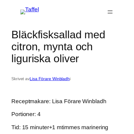
Hoppa
till
innehåll
Bläckfisksallad med
citron, mynta och
liguriska oliver
Skrivet av
Lisa Förare Winbladh
i
Receptmakare: Lisa Förare Winbladh
Portioner: 4
Tid: 15 minuter+1 mtimmes marinering