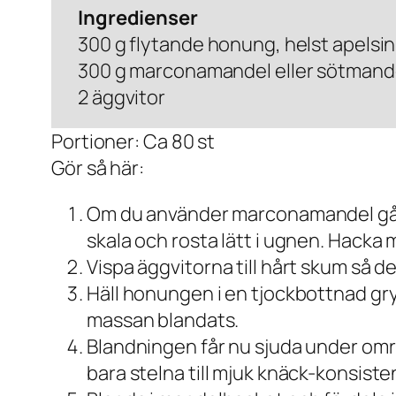
Ingredienser
300 g flytande honung, helst apels
300 g marconamandel eller sötmand
2 äggvitor
Portioner: Ca 80 st
Gör så här:
Om du använder marconamandel går d
skala och rosta lätt i ugnen. Hacka
Vispa äggvitorna till hårt skum så de
Häll honungen i en tjockbottnad gryt
massan blandats.
Blandningen får nu sjuda under omrör
bara stelna till mjuk knäck-konsiste