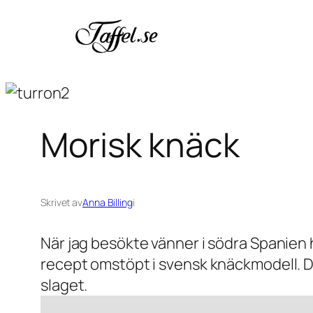
Hoppa
till
innehåll
Morisk knäck
Skrivet av
Anna Billing
i
När jag besökte vänner i södra Spanien 
recept omstöpt i svensk knäckmodell. Det
slaget.