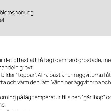
inblomshonung
el
et oftast att få tag i dem färdigrostade, me
 mandeln grovt.
 bildar ”toppar”. Allra bäst är om äggvitorna få
a och värm den lätt. Vänd ner äggvitorna och r
ning på låg temperatur tills den ”går ihop” oc
ns.