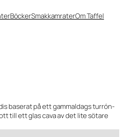
nter
Böcker
Smakkamrater
Om Taffel
odis baserat på ett gammaldags turrón-
till ett glas cava av det lite sötare