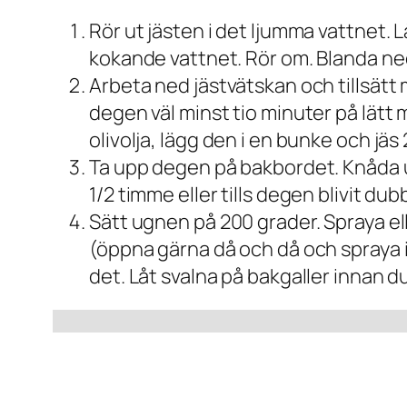
Rör ut jästen i det ljumma vattnet. 
kokande vattnet. Rör om. Blanda ned o
Arbeta ned jästvätskan och tillsätt 
degen väl minst tio minuter på lätt mj
olivolja, lägg den i en bunke och jäs
Ta upp degen på bakbordet. Knåda ur 
1/2 timme eller tills degen blivit dubb
Sätt ugnen på 200 grader. Spraya ell
(öppna gärna då och då och spraya in 
det. Låt svalna på bakgaller innan d