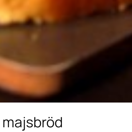
t majsbröd