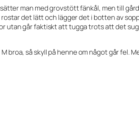
aksätter man med grovstött fänkål, men till gå
rostar det lätt och lägger det i botten av sopp
r utan går faktiskt att tugga trots att det s
 broa, så skyll på henne om något går fel. Men