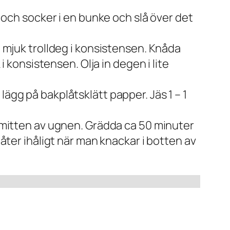
t och socker i en bunke och slå över det
a mjuk trolldeg i konsistensen. Knåda
i konsistensen. Olja in degen i lite
ägg på bakplåtsklätt papper. Jäs 1 – 1
i mitten av ugnen. Grädda ca 50 minuter
låter ihåligt när man knackar i botten av