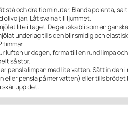
Låt stå och dra tio minuter. Blanda polenta, sal
livoljan. Låt svalna till ljummet.
mjölet lite i taget. Degen ska bli som en gansk
ölat underlag tills den blir smidig och elastisk 
 2 timmar.
luften ur degen, forma till en rund limpa och l
elt så stor.
er pensla limpan med lite vatten. Sätt in den 
eller pensla på mer vatten) eller tills brödet 
u skär upp det.