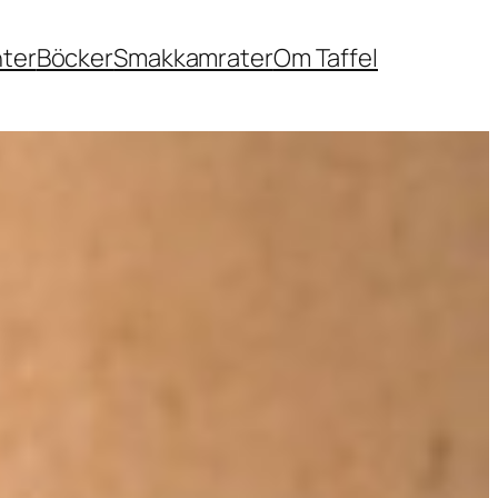
nter
Böcker
Smakkamrater
Om Taffel