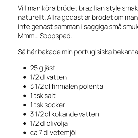
Vill man köra brödet brazilian style sm
naturellt. Allra godast är brödet om man 
inte genast samman i saggiga små smulo
Mmm… Soppspad.
Så här bakade min portugisiska bekanta M
25 g jäst
1/2 dl vatten
3 1/2 dl finmalen polenta
1 tsk salt
1 tsk socker
3 1/2 dl kokande vatten
1/2 dl olivolja
ca 7 dl vetemjöl