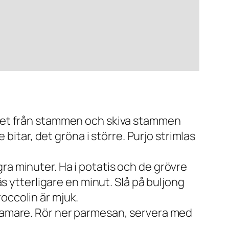
iktet från stammen och skiva stammen
 bitar, det gröna i större. Purjo strimlas
ra minuter. Ha i potatis och de grövre
äs ytterligare en minut. Slå på buljong
occolin är mjuk.
rbamare. Rör ner parmesan, servera med