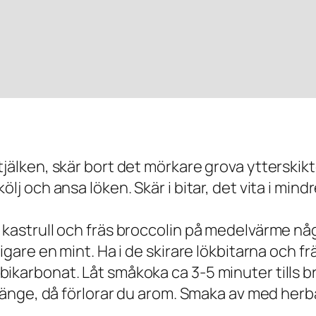
stjälken, skär bort det mörkare grova yttersk
j och ansa löken. Skär i bitar, det vita i mindre
 kastrull och fräs broccolin på medelvärme någ
igare en mint. Ha i de skirare lökbitarna och fr
ikarbonat. Låt småkoka ca 3-5 minuter tills br
r länge, då förlorar du arom. Smaka av med he