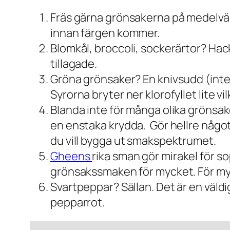
Fräs gärna grönsakerna på medelvärm
innan färgen kommer.
Blomkål, broccoli, sockerärtor? Hack
tillagade.
Gröna grönsaker? En knivsudd (inte 
Syrorna bryter ner klorofyllet lite v
Blanda inte för många olika grönsak
en enstaka krydda. Gör hellre något a
du vill bygga ut smakspektrumet.
Gheens
rika sman gör mirakel för so
grönsakssmaken för mycket. För my
Svartpeppar? Sällan. Det är en väldigt
pepparrot.