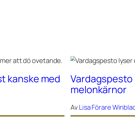
st kanske med
Vardagspesto 
melonkärnor
Av
Lisa Förare Winbla