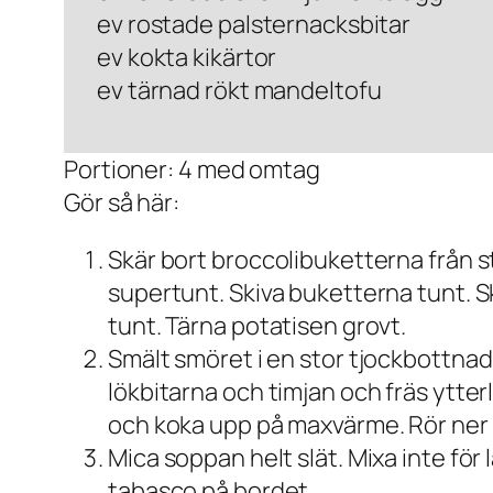
ev rostade palsternacksbitar
ev kokta kikärtor
ev tärnad rökt mandeltofu
Portioner: 4 med omtag
Gör så här:
Skär bort broccolibuketterna från 
supertunt. Skiva buketterna tunt. Sköl
tunt. Tärna potatisen grovt.
Smält smöret i en stor tjockbottnad
lökbitarna och timjan och fräs ytterl
och koka upp på maxvärme. Rör ner b
Mica soppan helt slät. Mixa inte fö
tabasco på bordet.