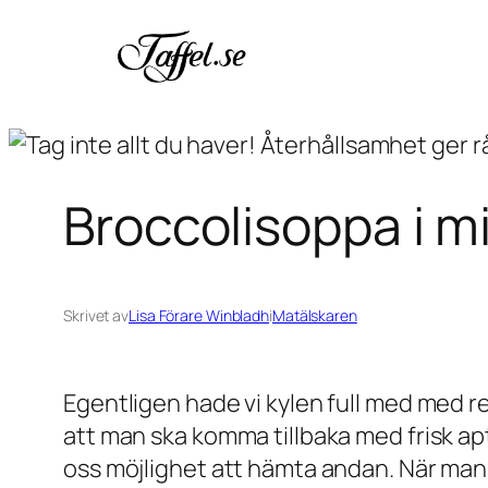
Hoppa
till
innehåll
Broccolisoppa i mi
Skrivet av
Lisa Förare Winbladh
i
Matälskaren
Egentligen hade vi kylen full med med res
att man ska komma tillbaka med frisk apti
oss möjlighet att hämta andan. När man 