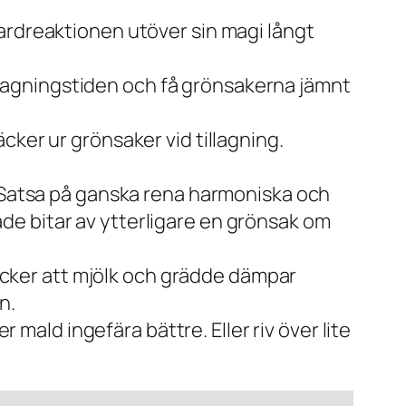
ardreaktionen utöver sin magi långt
tillagningstiden och få grönsakerna jämnt
cker ur grönsaker vid tillagning.
. Satsa på ganska rena harmoniska och
tade bitar av ytterligare en grönsak om
 tycker att mjölk och grädde dämpar
n.
r mald ingefära bättre. Eller riv över lite