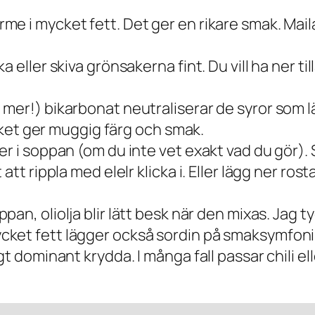
e i mycket fett. Det ger en rikare smak. Mail
a eller skiva grönsakerna fint. Du vill ha ner 
mer!) bikarbonat neutraliserar de syror som lä
ilket ger muggig färg och smak.
er i soppan (om du inte vet exakt vad du gör)
tt rippla med elelr klicka i. Eller lägg ner ros
ppan, oliolja blir lätt besk när den mixas. Jag
cket fett lägger också sordin på smaksymfoni
 dominant krydda. I många fall passar chili elle