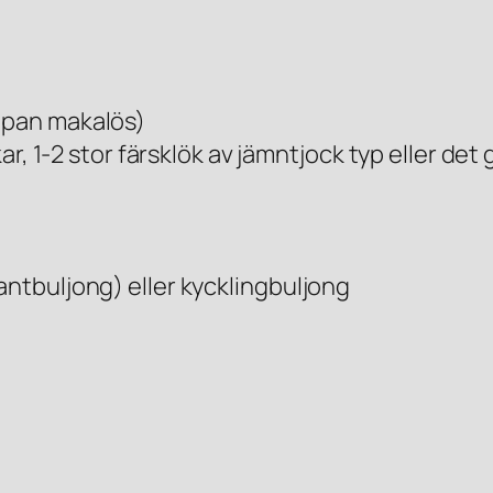
ppan makalös)
kar, 1-2 stor färsklök av jämntjock typ eller de
antbuljong) eller kycklingbuljong