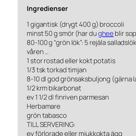
Ingredienser
1 gigantisk (drygt 400 g) broccoli
minst 50 g smör (har du
ghee
blir so
80-100 g “grön lök”: 5 rejäla salladslö
våren …
1 stor rostad eller kokt potatis
1/3 tsk torkad timjan
8-10 dl god grönsaksbuljong (gärna l
1/2 krm bikarbonat
ev 1 1/2 dl finriven parmesan
Herbamare
grön tabasco
TILL SERVERING:
ev förlorade eller mjukkokta ägg