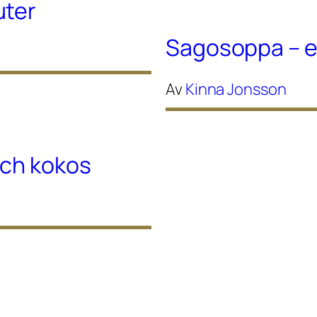
uter
Sagosoppa – 
Av
Kinna Jonsson
och kokos