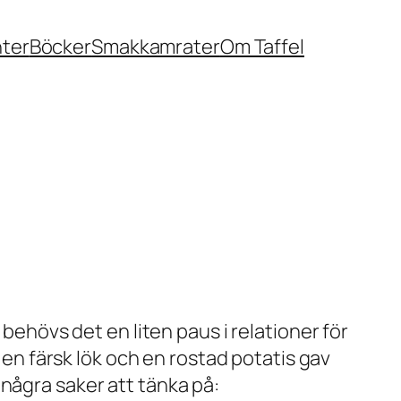
nter
Böcker
Smakkamrater
Om Taffel
 behövs det en liten paus i relationer för
, en färsk lök och en rostad potatis gav
några saker att tänka på: