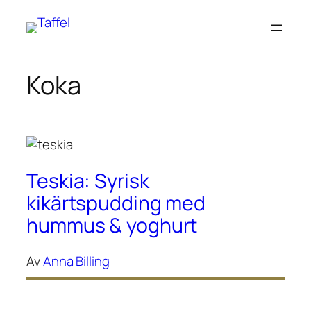
Hoppa
till
innehåll
Koka
Teskia: Syrisk
kikärtspudding med
hummus & yoghurt
Av
Anna Billing