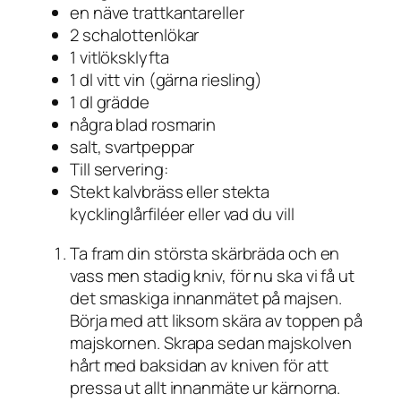
en näve trattkantareller
2 schalottenlökar
1 vitlöksklyfta
1 dl vitt vin (gärna riesling)
1 dl grädde
några blad rosmarin
salt, svartpeppar
Till servering:
Stekt kalvbräss eller stekta
kycklinglårfiléer eller vad du vill
Ta fram din största skärbräda och en
vass men stadig kniv, för nu ska vi få ut
det smaskiga innanmätet på majsen.
Börja med att liksom skära av toppen på
majskornen. Skrapa sedan majskolven
hårt med baksidan av kniven för att
pressa ut allt innanmäte ur kärnorna.