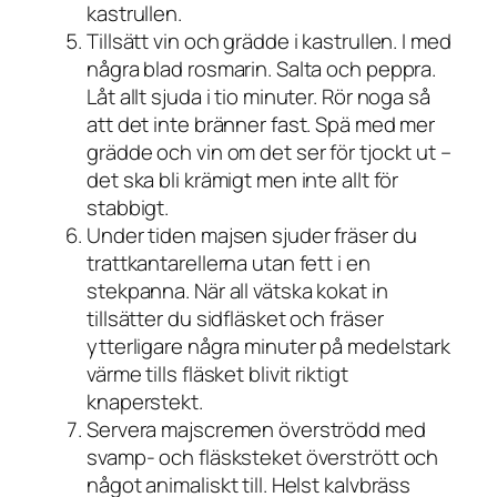
kastrullen.
Tillsätt vin och grädde i kastrullen. I med
några blad rosmarin. Salta och peppra.
Låt allt sjuda i tio minuter. Rör noga så
att det inte bränner fast. Spä med mer
grädde och vin om det ser för tjockt ut –
det ska bli krämigt men inte allt för
stabbigt.
Under tiden majsen sjuder fräser du
trattkantarellerna utan fett i en
stekpanna. När all vätska kokat in
tillsätter du sidfläsket och fräser
ytterligare några minuter på medelstark
värme tills fläsket blivit riktigt
knaperstekt.
Servera majscremen överströdd med
svamp- och fläsksteket överstrött och
något animaliskt till. Helst kalvbräss