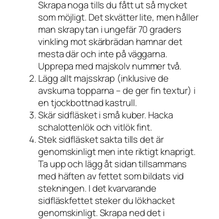
Skrapa noga tills du fått ut så mycket
som möjligt. Det skvätter lite, men håller
man skrapytan i ungefär 70 graders
vinkling mot skärbrädan hamnar det
mesta där och inte på väggarna.
Upprepa med majskolv nummer två.
Lägg allt majsskrap (inklusive de
avskurna topparna – de ger fin textur) i
en tjockbottnad kastrull.
Skär sidfläsket i små kuber. Hacka
schalottenlök och vitlök fint.
Stek sidfläsket sakta tills det är
genomskinligt men inte riktigt knaprigt.
Ta upp och lägg åt sidan tillsammans
med häften av fettet som bildats vid
stekningen. I det kvarvarande
sidfläskfettet steker du lökhacket
genomskinligt. Skrapa ned det i