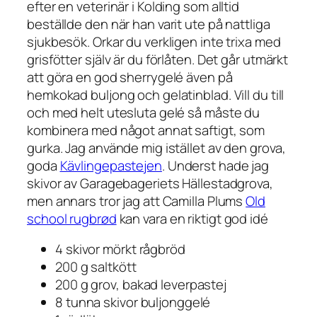
efter en veterinär i Kolding som alltid
beställde den när han varit ute på nattliga
sjukbesök. Orkar du verkligen inte trixa med
grisfötter själv är du förlåten. Det går utmärkt
att göra en god sherrygelé även på
hemkokad buljong och gelatinblad. Vill du till
och med helt utesluta gelé så måste du
kombinera med något annat saftigt, som
gurka. Jag använde mig istället av den grova,
goda
Kävlingepastejen
. Underst hade jag
skivor av Garagebageriets Hällestadgrova,
men annars tror jag att Camilla Plums
Old
school rugbrød
kan vara en riktigt god idé
4 skivor mörkt rågbröd
200 g saltkött
200 g grov, bakad leverpastej
8 tunna skivor buljonggelé