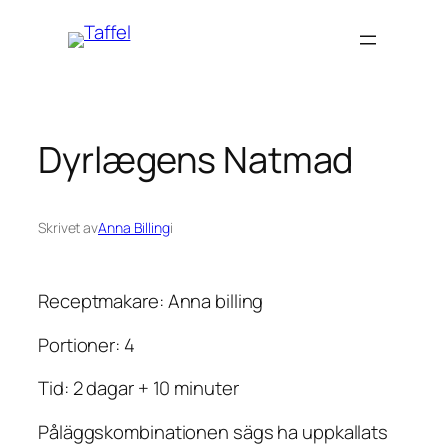
Hoppa
till
innehåll
Dyrlægens Natmad
Skrivet av
Anna Billing
i
Receptmakare: Anna billing
Portioner: 4
Tid: 2 dagar + 10 minuter
Påläggskombinationen sägs ha uppkallats