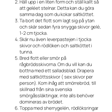
Häll upp i en liten form och ställ kallt så
att geléet stelnar. Detta kan du göra
samma dag som du kokar saltköttet.
Ta bort det flott som lagt sig på ytan
och skär sedan fyra snygga skivor gelé,
1-2 cm tjocka.
Skär nu även leverpastejen i tjocka
skivor och rödlöken och saltköttet i
tunna.
Bred flott eller smör på
rågbrödsskivorna. Om du vill kan du
bottna med ett salladsblad. Drapera
med saltköttsskivor ( sex skivor per
person). Kom ihåg att smörrebröd, till
skillnad från sina svenska
smörgåssläktingar, inte alls behöver
domineras av brödet.
Toppa med sherrygelén, rödlöksringar