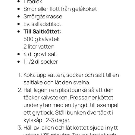
1 rödlök
Smör eller flott från gelékoket
Smörgåskrasse
Ev. salladsblad.
Till Saltköttet:
500 g kalvstek
2 liter vatten
4 dl grovt salt
1 1/2 dl socker
Koka upp vatten, socker och salt till en
saltlake och låt den svalna.
Häll lagen i en plastbunke så att den
täcker kalvsteken. Pressa ner köttet
under ytan med en tyngd, till exempel
ett grytlock. Ställ bunken övertäckt i
kylskåp i 2-3 dagar.
Häll av laken och låt köttet sjuda i nytt
vatten i 35 minuter. Ta upp köttet och