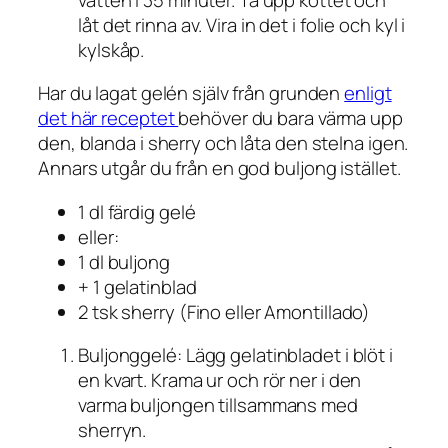
låt det rinna av. Vira in det i folie och kyl i
kylskåp.
Har du lagat gelén själv från grunden
enligt
det här receptet
behöver du bara värma upp
den, blanda i sherry och låta den stelna igen.
Annars utgår du från en god buljong istället.
1 dl färdig gelé
eller:
1 dl buljong
+ 1 gelatinblad
2 tsk sherry (Fino eller Amontillado)
Buljonggelé: Lägg gelatinbladet i blöt i
en kvart. Krama ur och rör ner i den
varma buljongen tillsammans med
sherryn.