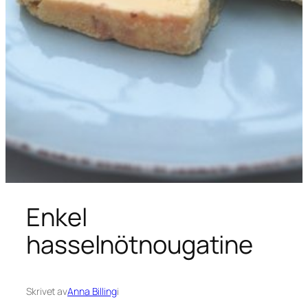
Enkel
hasselnötnougatine
Skrivet av
Anna Billing
i