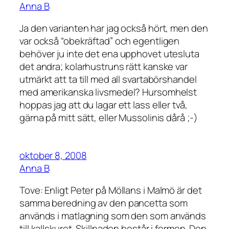
Anna B
Ja den varianten har jag också hört, men den
var också “obekräftad” och egentligen
behöver ju inte det ena upphovet utesluta
det andra; kolarhustruns rätt kanske var
utmärkt att ta till med all svartabörshandel
med amerikanska livsmedel? Hursomhelst
hoppas jag att du lagar ett lass eller två,
gärna på mitt sätt, eller Mussolinis dårå ;-)
oktober 8, 2008
Anna B
Tove: Enligt Peter på Möllans i Malmö är det
samma beredning av den pancetta som
används i matlagning som den som används
till kallskuret. Skillnaden består i formen. Den