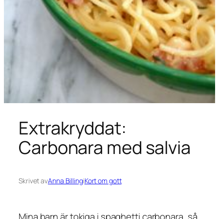
Extrakryddat:
Carbonara med salvia
Skrivet av
Anna Billing
i
Kort om gott
Mina barn är tokiga i spaghetti carbonara, så