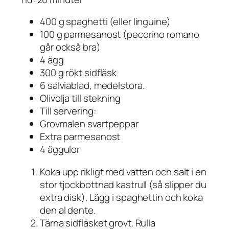
400 g spaghetti (eller linguine)
100 g parmesanost (pecorino romano
går också bra)
4 ägg
300 g rökt sidfläsk
6 salviablad, medelstora.
Olivolja till stekning
Till servering:
Grovmalen svartpeppar
Extra parmesanost
4 äggulor
Koka upp rikligt med vatten och salt i en
stor tjockbottnad kastrull (så slipper du
extra disk). Lägg i spaghettin och koka
den al dente.
Tärna sidfläsket grovt. Rulla