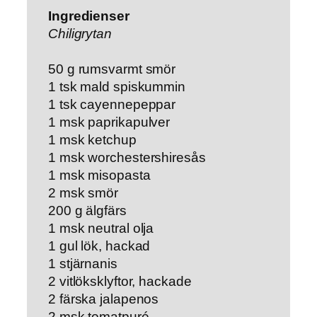
Ingredienser
Chiligrytan
50 g rumsvarmt smör
1 tsk mald spiskummin
1 tsk cayennepeppar
1 msk paprikapulver
1 msk ketchup
1 msk worchestershiresås
1 msk misopasta
2 msk smör
200 g älgfärs
1 msk neutral olja
1 gul lök, hackad
1 stjärnanis
2 vitlöksklyftor, hackade
2 färska jalapenos
2 msk tomatpuré