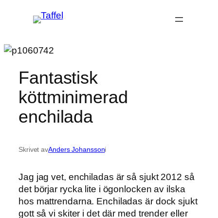
Hoppa
till
innehåll
Fantastisk
köttminimerad
enchilada
Skrivet av
Anders Johansson
i
Jag jag vet, enchiladas är så sjukt 2012 så
det börjar rycka lite i ögonlocken av ilska
hos mattrendarna. Enchiladas är dock sjukt
gott så vi skiter i det där med trender eller