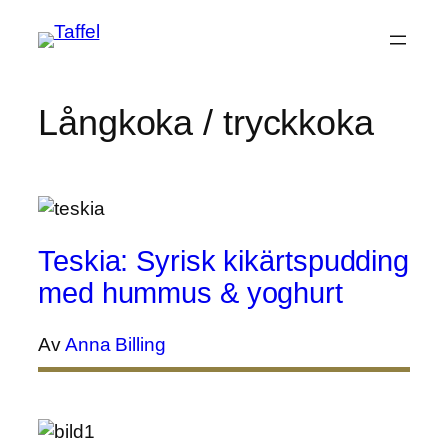
Hoppa
till
innehåll
Långkoka / tryckkoka
Teskia: Syrisk kikärtspudding
med hummus & yoghurt
Av
Anna Billing