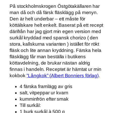
På stockholmskrogen Östgötakällaren har
man då och då färsk fläsklägg på menyn.
Den är helt underbar – ett måste för
köttälskare helt enkelt. Baserat på ett recept
därifrån har jag gjort min egen version med
surkål kryddad med spansk chorizo ( den
stora, kallskurna varianten ) istället för rökt
fläsk och lite annan kryddning. Färska hela
fläsklägg får man beställa i butikens
köttavdelning, de brukar nästan aldrig
finnas i handeln. Receptet är hämtat ur min
kokbok
”Långkok” (Albert Bonniers förlag)
.
4 färska framlägg av gris
salt, vitpeppar ur kvarn
kumminfrön efter smak
Till surkål:
1 burk surkål à 500 g