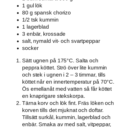
1 gul lök
80 g spansk chorizo
1/2 tsk kummin
1 lagerblad
3 enbär, krossade
salt, nymald vit- och svartpeppar
socker
Sätt ugnen på 175°C. Salta och
peppra köttet. Strö över lite kummin
och stek i ugnen i 2 – 3 timmar, tills
köttet når en innertemperatur på 70°C.
Ös emellanåt med vatten så får köttet
en knaprigare stekskorpa.
Tärna korv och lök fint. Fräs löken och
korven tills det mjuknat och doftar.
Tillsätt surkål, kummin, lagerblad och
enbär. Smaka av med salt, vitpeppar,