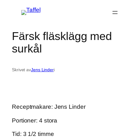
Hoppa
till
innehåll
Färsk fläsklägg med
surkål
Skrivet av
Jens Linder
i
Receptmakare: Jens Linder
Portioner: 4 stora
Tid: 3 1/2 timme